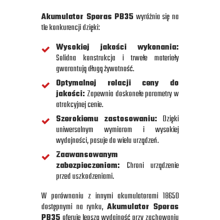
Akumulator Speras PB35
wyróżnia się na
tle konkurencji dzięki:
Wysokiej jakości wykonania:
Solidna konstrukcja i trwałe materiały
gwarantują długą żywotność.
Optymalnej relacji ceny do
jakości:
Zapewnia doskonałe parametry w
atrakcyjnej cenie.
Szerokiemu zastosowaniu:
Dzięki
uniwersalnym wymiarom i wysokiej
wydajności, pasuje do wielu urządzeń.
Zaawansowanym
zabezpieczeniom:
Chroni urządzenie
przed uszkodzeniami.
W porównaniu z innymi akumulatorami 18650
dostępnymi na rynku,
Akumulator Speras
PB35
oferuje lepszą wydajność przy zachowaniu