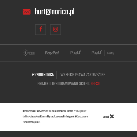
hurt@norica.pl
© 2019 NORICA
WSZELKIE PRAWA ZASTRZEŻONE
PROJEKT I OPROGRAMOWANIE SKLEPU:
EBEXO
Strona korzysta z plików cookies w celu realizacji usług i zgodnie z
Polityką Plików
Cookies
Możesz określić warunki przechowywania lub dostępu do plików cookies w
zamknij
Twojej przeglądarce.