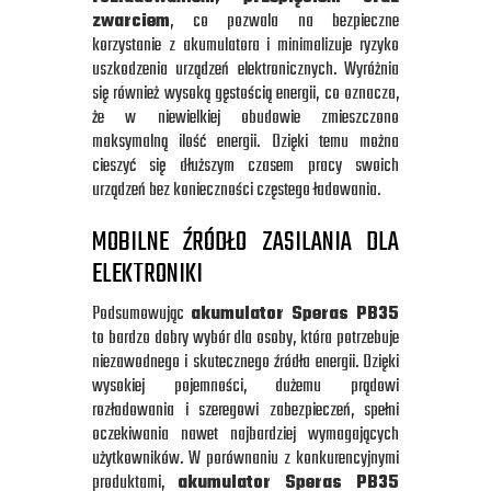
zwarciem
, co pozwala na bezpieczne
korzystanie z akumulatora i minimalizuje ryzyko
uszkodzenia urządzeń elektronicznych. Wyróżnia
się również wysoką gęstością energii, co oznacza,
że w niewielkiej obudowie zmieszczono
maksymalną ilość energii. Dzięki temu można
cieszyć się dłuższym czasem pracy swoich
urządzeń bez konieczności częstego ładowania.
MOBILNE ŹRÓDŁO ZASILANIA DLA
ELEKTRONIKI
Podsumowując
akumulator Speras PB35
to bardzo dobry wybór dla osoby, która potrzebuje
niezawodnego i skutecznego źródła energii. Dzięki
wysokiej pojemności, dużemu prądowi
rozładowania i szeregowi zabezpieczeń, spełni
oczekiwania nawet najbardziej wymagających
użytkowników. W porównaniu z konkurencyjnymi
produktami,
akumulator Speras PB35