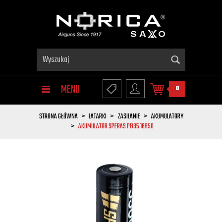
MENU
0
STRONA GŁÓWNA
LATARKI
ZASILANIE
AKUMULATORY
AKUMULATOR SPERAS PB35 18650