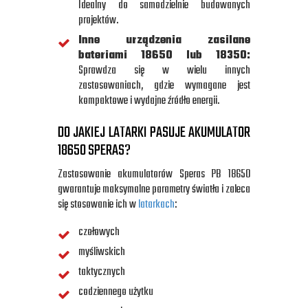
Idealny do samodzielnie budowanych
projektów.
Inne urządzenia zasilane
bateriami 18650 lub 18350:
Sprawdza się w wielu innych
zastosowaniach, gdzie wymagane jest
kompaktowe i wydajne źródło energii.
DO JAKIEJ LATARKI PASUJE AKUMULATOR
18650 SPERAS?
Zastosowanie akumulatorów Speras PB 18650
gwarantuje maksymalne parametry światła i zaleca
się stosowanie ich w
latarkach
:
czołowych
myśliwskich
taktycznych
codziennego użytku