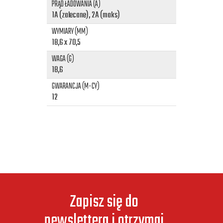
PRĄD ŁADOWANIA (A)
1A (zalecane), 2A (maks)
WYMIARY (MM)
18,6 x 70,5
WAGA (G)
18,6
GWARANCJA (M-CY)
12
Zapisz się do
newslettera i otrzymaj