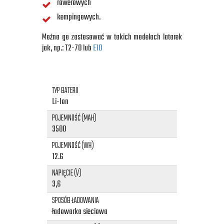
rowerowych
kempingowych.
Można go zastosować w takich modelach latarek
jak, np.: T2-70 lub
E10
TYP BATERII
Li-Ion
POJEMNOŚĆ (MAH)
3500
POJEMNOŚĆ (WH)
12.6
NAPIĘCIE (V)
3,6
SPOSÓB ŁADOWANIA
ładowarka sieciowa