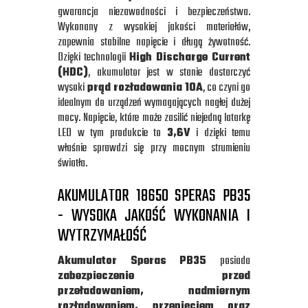
gwarancja niezawodności i bezpieczeństwa.
Wykonany z wysokiej jakości materiałów,
zapewnia stabilne napięcie i długą żywotność.
Dzięki technologii
High Discharge Current
(HDC)
, akumulator jest w stanie dostarczyć
wysoki
prąd rozładowania 10A
, co czyni go
idealnym do urządzeń wymagających nagłej dużej
mocy. Napięcie, które może zasilić niejedną latarkę
LED w tym produkcie to
3,6V
i dzięki temu
właśnie sprawdzi się przy mocnym strumieniu
światła.
AKUMULATOR 18650 SPERAS PB35
- WYSOKA JAKOŚĆ WYKONANIA I
WYTRZYMAŁOŚĆ
Akumulator Speras PB35
posiada
zabezpieczenie przed
przeładowaniem, nadmiernym
rozładowaniem, przepięciem oraz