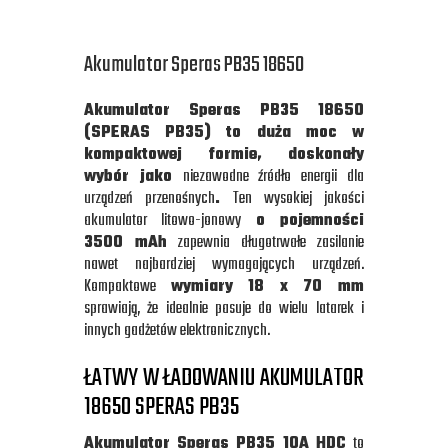
Akumulator Speras PB35 18650
Akumulator Speras PB35 18650
(SPERAS PB35) to duża moc w
kompaktowej formie, doskonały
wybór jako
niezawodne źródło energii dla
urządzeń przenośnych
.
Ten wysokiej jakości
akumulator litowo-jonowy
o pojemności
3500 mAh
zapewnia długotrwałe zasilanie
nawet najbardziej wymagających urządzeń.
Kompaktowe
wymiary 18 x 70 mm
sprawiają, że idealnie pasuje do wielu latarek i
innych gadżetów elektronicznych.
ŁATWY W ŁADOWANIU AKUMULATOR
18650 SPERAS PB35
Akumulator Speras PB35 10A HDC
to