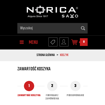
MENU
0
STRONA GŁÓWNA
KOSZYK
ZAWARTOŚĆ KOSZYKA
1
2
3
ZAWARTOŚĆ KOSZYKA
FORMULARZ
PODSUMOWANIE
ZAMÓWIENIA