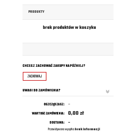
PRODUKTY
brak produktów w koszyku
CHCESZ ZACHOWAĆ ZAKUPY NA PÓŹNIEJ?
ZACHOWAJ
UWAGI DO ZAMÓWIENIA?
-
OSZCZĘDZASZ:
0,00
zł
WARTOŚĆ ZAMÓWIENIA:
-
DOSTAWA:
Przewidywana wysyłka
brak informacji