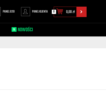
PANEL B2B
PANEL KLIENTA
0
0,00
zł
NOWOŚCI
N