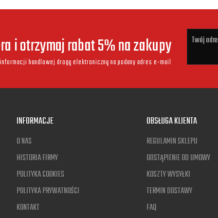
era i otrzymaj rabat 5% na zakupy
informacji handlowej drogą elektroniczną na podany adres e-mail
INFORMACJE
OBSŁUGA KLIENTA
O NAS
REGULAMIN SKLEPU
HISTORIA FIRMY
ODSTĄPIENIE OD UMOWY
POLITYKA COOKIES
KOSZTY WYSYŁKI
POLITYKA PRYWATNOŚCI
TERMIN DOSTAWY
KONTAKT
FAQ