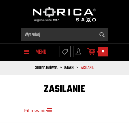
MENU
0
STRONA GŁÓWNA
LATARKI
ZASILANIE
ZASILANIE
Filtrowanie