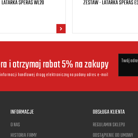
LATARKA SPERAS WL20
ZESTAW - LATARKA SPERAS ES
era i otrzymaj rabat 5% na zakupy
informacji handlowej drogą elektroniczną na podany adres e-mail
INFORMACJE
OBSŁUGA KLIENTA
O NAS
REGULAMIN SKLEPU
HISTORIA FIRMY
ODSTĄPIENIE OD UMOWY