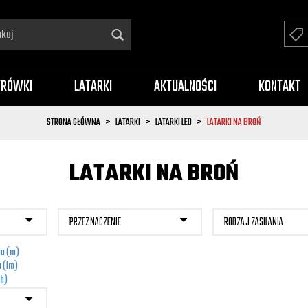
TRÓWKI
LATARKI
AKTUALNOŚCI
KONTAKT
STRONA GŁÓWNA
LATARKI
LATARKI LED
LATARKI NA BROŃ
LATARKI NA BROŃ
PRZEZNACZENIE
RODZAJ ZASILANIA
ia (m)
 (lm)
(h)