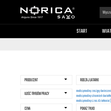
START
WIA
PRODUCENT
RODZAJ LATARKI
maksymalny zasięg świecen
ILOŚĆ TRYBÓW PRACY
maksymalny strumień światła
maksymalny czas działania 
CENA
POKAŻ TYLKO