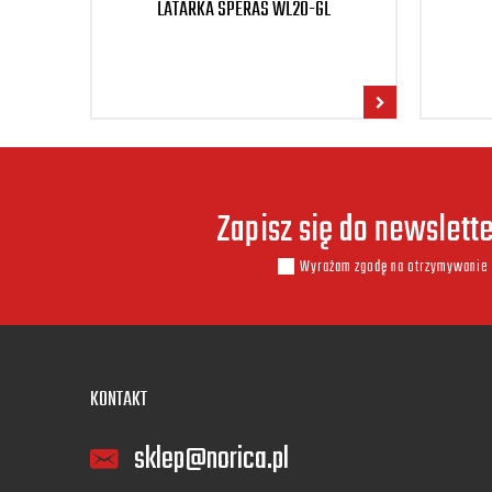
LATARKA SPERAS WL20-GL
Zapisz się do newslett
Wyrażam zgodę na otrzymywanie 
KONTAKT
sklep@norica.pl