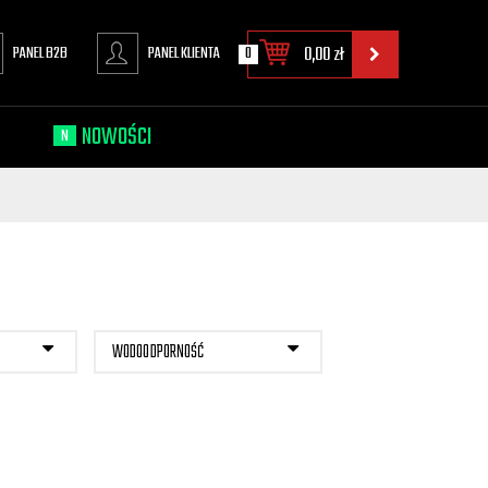
PANEL B2B
PANEL KLIENTA
0
0,00
zł
NOWOŚCI
N
WODOODPORNOŚĆ