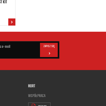
T KIT
ZAPISZ SIĘ
HURT
WSPÓŁPRACA