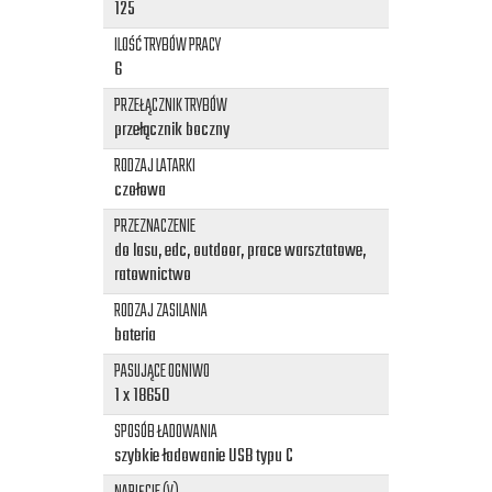
125
ILOŚĆ TRYBÓW PRACY
6
PRZEŁĄCZNIK TRYBÓW
przełącznik boczny
RODZAJ LATARKI
czołowa
PRZEZNACZENIE
do lasu, edc, outdoor, prace warsztatowe,
ratownictwo
RODZAJ ZASILANIA
bateria
PASUJĄCE OGNIWO
1 x 18650
SPOSÓB ŁADOWANIA
szybkie ładowanie USB typu C