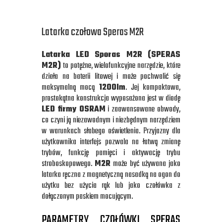
Latarka czołowa Speras M2R
Latarka LED Speras M2R (SPERAS
M2R)
to potężne, wielofunkcyjne narzędzie, które
działa na baterii litowej i może pochwalić się
maksymalną mocą
1200lm
. Jej kompaktowa,
prostokątna konstrukcja wyposażona jest w diodę
LED firmy OSRAM
i zaawansowane obwody,
co czyni ją niezawodnym i niezbędnym narzędziem
w warunkach słabego oświetlenia. Przyjazny dla
użytkownika interfejs pozwala na łatwą zmianę
trybów, funkcję pamięci i aktywację trybu
stroboskopowego.
M2R
może być używana jako
latarka ręczna z magnetyczną nasadką na ogon do
użytku bez użycia rąk lub jako czołówka z
dołączonym paskiem mocującym.
PARAMETRY CZOŁÓWKI SPERAS