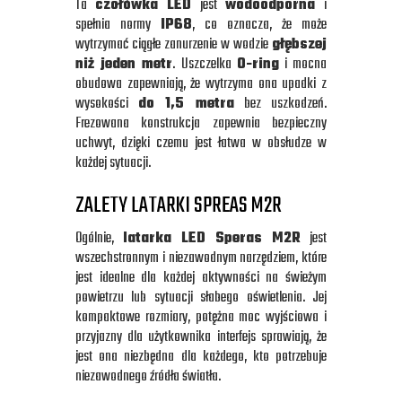
Ta
czołówka LED
jest
wodoodporna
i
spełnia normy
IP68
, co oznacza, że może
wytrzymać ciągłe zanurzenie w wodzie
głębszej
niż jeden metr
. Uszczelka
O-ring
i mocna
obudowa zapewniają, że wytrzyma ona upadki z
wysokości
do 1,5 metra
bez uszkodzeń.
Frezowana konstrukcja zapewnia bezpieczny
uchwyt, dzięki czemu jest łatwa w obsłudze w
każdej sytuacji.
ZALETY LATARKI SPREAS M2R
Ogólnie,
latarka LED Speras M2R
jest
wszechstronnym i niezawodnym narzędziem, które
jest idealne dla każdej aktywności na świeżym
powietrzu lub sytuacji słabego oświetlenia. Jej
kompaktowe rozmiary, potężna moc wyjściowa i
przyjazny dla użytkownika interfejs sprawiają, że
jest ona niezbędna dla każdego, kto potrzebuje
niezawodnego źródła światła.