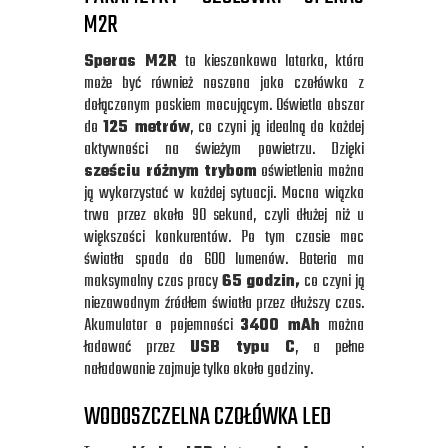
M2R
Speras M2R
to kieszonkowa latarka, która
może być również noszona jako czołówka z
dołączonym paskiem mocującym. Oświetla obszar
do
125 metrów
, co czyni ją idealną do każdej
aktywności na świeżym powietrzu. Dzięki
sześciu różnym trybom
oświetlenia można
ją wykorzystać w każdej sytuacji. Mocna wiązka
trwa przez około 90 sekund, czyli dłużej niż u
większości konkurentów. Po tym czasie moc
światła spada do 600 lumenów. Bateria ma
maksymalny czas pracy
65 godzin,
co czyni ją
niezawodnym źródłem światła przez dłuższy czas.
Akumulator o pojemności
3400 mAh
można
ładować przez
USB typu C
, a pełne
naładowanie zajmuje tylko około godziny.
WODOSZCZELNA CZOŁÓWKA LED