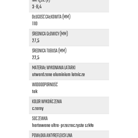
NAPIĘCIE (V)
3-8,4
DŁUGOŚĆ CAŁKOWITA (MM)
110
ŚREDNICA GŁOWICY (MM)
27,5
ŚREDNICA TUBUSA (MM)
22,5
MATERIAŁ WYKONANIA LATARKI
utwardzane aluminium lotnicze
WODOODPORNOŚĆ
tak
KOLOR WYKOŃCZENIA
czarny
SOCZEWKA
hartowane ultra-przezroczyste szkło
POWŁOKA ANTYREFLEKSYJNA