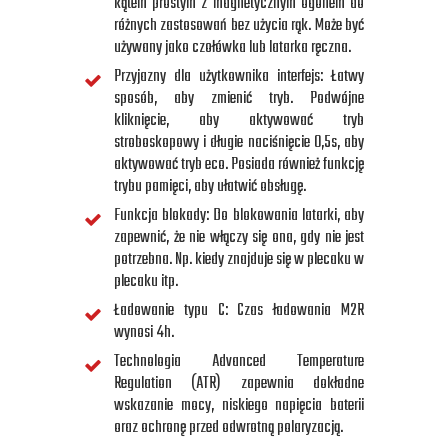
kątem prostym z magnetycznym ogonem do
różnych zastosowań bez użycia rąk. Może być
używany jako czołówka lub latarka ręczna.
Przyjazny dla użytkownika interfejs: Łatwy
sposób, aby zmienić tryb. Podwójne
kliknięcie, aby aktywować tryb
stroboskopowy i długie naciśnięcie 0,5s, aby
aktywować tryb eco. Posiada również funkcję
trybu pamięci, aby ułatwić obsługę.
Funkcja blokady: Do blokowania latarki, aby
zapewnić, że nie włączy się ona, gdy nie jest
potrzebna. Np. kiedy znajduje się w plecaku w
plecaku itp.
Ładowanie typu C: Czas ładowania M2R
wynosi 4h.
Technologia Advanced Temperature
Regulation (ATR) zapewnia dokładne
wskazanie mocy, niskiego napięcia baterii
oraz ochronę przed odwrotną polaryzacją.