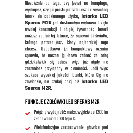
Niezależnie od tego, czy jesteś na kempingu,
wędrujesz, czy po prostu potrzebujesz niezawodnej
latarki do codziennego użytku,
latarka LED
Speras M2R
jest doskonałym wyborem. Dzięki
trwałej konstrukcji i długiej żywotności baterii
możesz zaufać tej latarce, że zapewni Ci światło,
którego potrzebujesz, kiedy najbardziej tego
chcesz. Dodatkowo jej kompaktowy rozmiar
sprawia, że można ją łatwo zabrać ze sobą
gdziekolwiek się udasz, więc już nigdy nie
zostaniesz przyłapany w ciemności. Jeśli więc
szukasz wysokiej jakości latarki, która Cię nie
zawiedzie, nie szukaj dalej niż
latarka LED
Speras M2R
.
FUNKCJE CZOŁÓWKI LED SPERAS M2R
Potężna wydajność: maks. wyjście do 1200 lm
z ładowaniem USB typu C.
Wielofunkcyjne zastosowanie: głowica pod