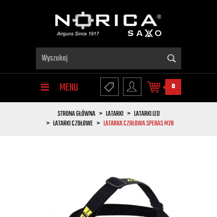
MENU
0
STRONA GŁÓWNA
LATARKI
LATARKI LED
LATARKI CZOŁOWE
LATARKA CZOŁOWA SPERAS M2R