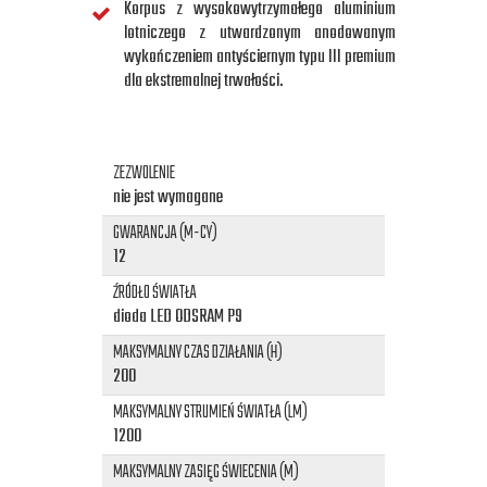
Korpus z wysokowytrzymałego aluminium
lotniczego z utwardzonym anodowanym
wykończeniem antyściernym typu III premium
dla ekstremalnej trwałości.
ZEZWOLENIE
nie jest wymagane
GWARANCJA (M-CY)
12
ŹRÓDŁO ŚWIATŁA
dioda LED ODSRAM P9
MAKSYMALNY CZAS DZIAŁANIA (H)
200
MAKSYMALNY STRUMIEŃ ŚWIATŁA (LM)
1200
MAKSYMALNY ZASIĘG ŚWIECENIA (M)