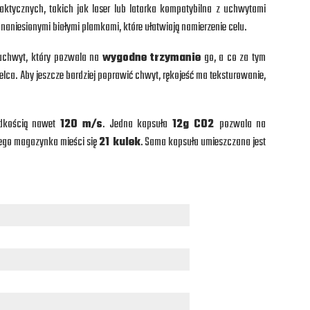
tycznych, takich jak laser lub latarka kompatybilna z uchwytami
 naniesionymi białymi plamkami, które ułatwiają namierzenie celu.
uchwyt, który pozwala na
wygodne trzymanie
go, a co za tym
lca. Aby jeszcze bardziej poprawić chwyt, rękojeść ma teksturowanie,
dkością nawet
120 m/s
. Jedna kapsuła
12g CO2
pozwala na
nego magazynka mieści się
21 kulek
. Sama kapsuła umieszczana jest