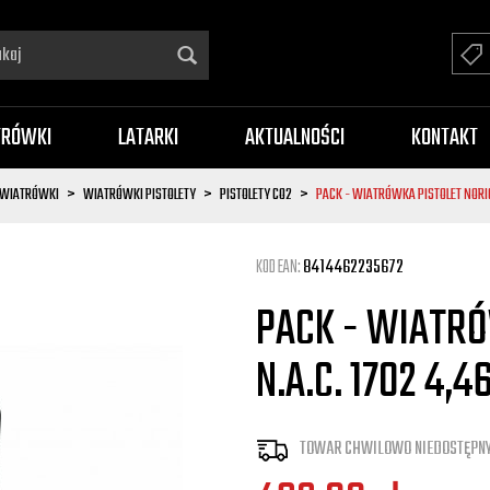
TRÓWKI
LATARKI
AKTUALNOŚCI
KONTAKT
WIATRÓWKI
WIATRÓWKI PISTOLETY
PISTOLETY CO2
PACK - WIATRÓWKA PISTOLET NORIC
KOD EAN:
8414462235672
PACK - WIATRÓ
N.A.C. 1702 4,
TOWAR CHWILOWO NIEDOSTĘPNY