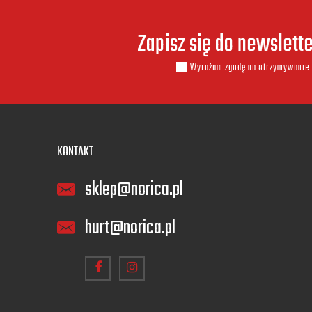
Zapisz się do newslett
Wyrażam zgodę na otrzymywanie 
KONTAKT
sklep@norica.pl
hurt@norica.pl