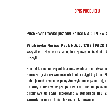
OPIS PRODUKTU
Pack - wiatrówka pistolet Norica N.A.C. 1702 
Wiatrówka Norica Pack N.A.C. 1702 (PACK N
wszystkie niezbędne akcesoria, do rozpoczęcia strzelania
przesyłki.
Produkt ten jest repliką solidnej i niezawodnej broni używa
konieczna jest niezawodność, ale i dobre osiągi. Sig Sauer 20
dobra jakość i oryginalny pomysł na wykonanie gwarantują do
na który natryskiwany jest polimer. Taka metoda pozwal
pistoletowy lub szyna akcesoryjna w standardzie
RIS 
zamek
posiada na końcu takie samo karbowanie.