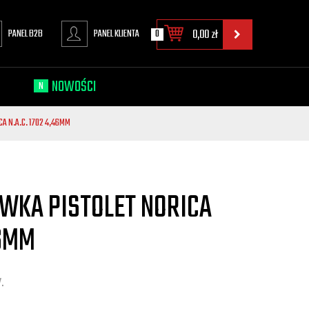
PANEL B2B
PANEL KLIENTA
0
0,00
zł
NOWOŚCI
N
A N.A.C. 1702 4,46MM
WKA PISTOLET NORICA
46MM
.