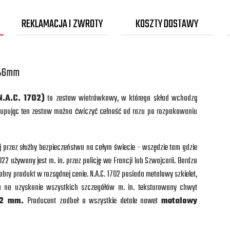
REKLAMACJA I ZWROTY
KOSZTY DOSTAWY
4,46mm
.A.C. 1702
)
to zestaw wiatrówkowy, w którego skład wchodzą
. Kupując ten zestaw można ćwiczyć celność od razu po rozpakowaniu
nej przez służby bezpieczeństwa na całym świecie - wszędzie tam gdzie
22 używany jest m. in. przez policję we Francji lub Szwajcarii. Bardzo
bry produkt w rozsądnej cenie. N.A.C. 1702 posiada metalowy szkielet,
a na uzyskanie wszystkich szczegółów m. in. teksturowany chwyt
22 mm.
Producent zadbał o wszystkie detale nawet
metalowy