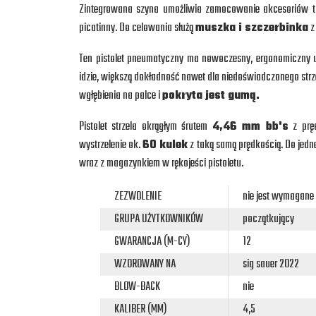
Zintegrowana szyna umożliwia zamocowanie akcesoriów tak
picatinny. Do celowania służą
muszka i szczerbinka
z
Ten pistolet pneumatyczny ma nowoczesny, ergonomiczny 
idzie, większą dokładność nawet dla niedoświadczonego strze
wgłębienia na palce i
pokryta jest gumą.
Pistolet strzela okrągłym śrutem
4,46 mm bb's
z prę
wystrzelenie ok.
60 kulek
z taką samą prędkością. Do jed
wraz z magazynkiem w rękojeści pistoletu.
ZEZWOLENIE
nie jest wymagane
GRUPA UŻYTKOWNIKÓW
początkujący
GWARANCJA (M-CY)
12
WZOROWANY NA
sig sauer 2022
BLOW-BACK
nie
KALIBER (MM)
4,5