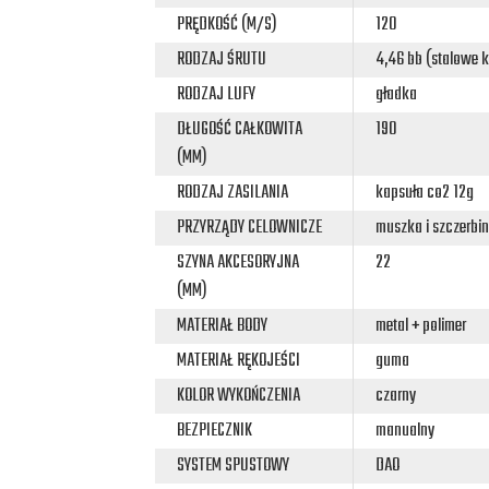
PRĘDKOŚĆ (M/S)
120
RODZAJ ŚRUTU
4,46 bb (stalowe k
RODZAJ LUFY
gładka
DŁUGOŚĆ CAŁKOWITA
190
(MM)
RODZAJ ZASILANIA
kapsuła co2 12g
PRZYRZĄDY CELOWNICZE
muszka i szczerbin
SZYNA AKCESORYJNA
22
(MM)
MATERIAŁ BODY
metal + polimer
MATERIAŁ RĘKOJEŚCI
guma
KOLOR WYKOŃCZENIA
czarny
BEZPIECZNIK
manualny
SYSTEM SPUSTOWY
DAO