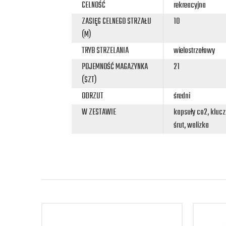
CELNOŚĆ
rekreacyjna
ZASIĘG CELNEGO STRZAŁU
10
(M)
TRYB STRZELANIA
wielostrzałowy
POJEMNOŚĆ MAGAZYNKA
21
(SZT)
ODRZUT
średni
W ZESTAWIE
kapsuły co2, kluc
śrut, walizka