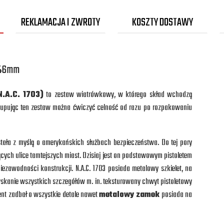
REKLAMACJA I ZWROTY
KOSZTY DOSTAWY
4,46mm
.A.C. 1703
)
to zestaw wiatrówkowy, w którego skład wchodzą
. Kupując ten zestaw można ćwiczyć celność od razu po rozpakowaniu
stała z myślą o amerykańskich służbach bezpieczeństwa. Do tej pory
cych ulice tamtejszych miast. Dzisiaj jest on podstawowym pistoletem
ezawodności konstrukcji. N.A.C. 1703 posiada metalowy szkielet, na
yskanie wszystkich szczegółów m. in. teksturowany chwyt pistoletowy
nt zadbał o wszystkie detale nawet
metalowy zamek
posiada na