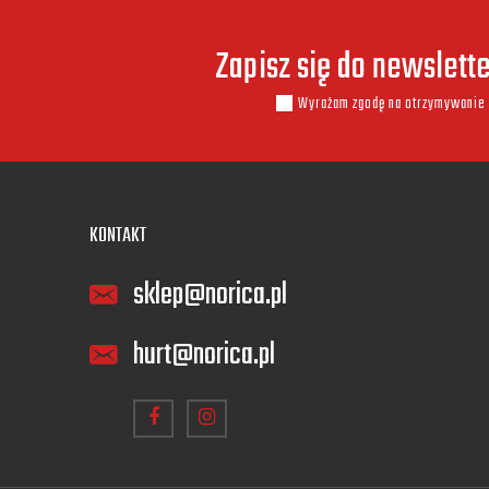
Zapisz się do newslett
Wyrażam zgodę na otrzymywanie 
KONTAKT
sklep@norica.pl
hurt@norica.pl