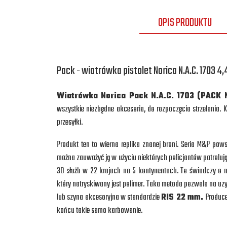
OPIS PRODUKTU
Pack - wiatrówka pistolet Norica N.A.C. 1703 
Wiatrówka Norica Pack N.A.C. 1703 (PACK N
wszystkie niezbędne akcesoria, do rozpoczęcia strzelania
przesyłki.
Produkt ten to wierna replika znanej broni. Seria M&P pow
można zauważyć ją w użyciu niektórych policjantów patrolują
30 służb w 22 krajach na 5 kontynentach. To świadczy o ni
który natryskiwany jest polimer. Taka metoda pozwala na uz
lub szyna akcesoryjna w standardzie
RIS 22 mm.
Produce
końcu takie samo karbowanie.