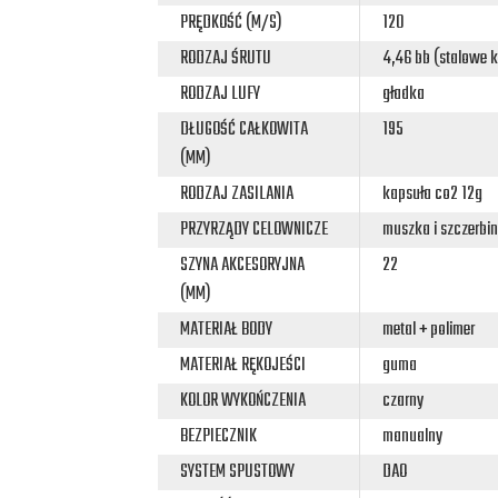
PRĘDKOŚĆ (M/S)
120
RODZAJ ŚRUTU
4,46 bb (stalowe k
RODZAJ LUFY
gładka
DŁUGOŚĆ CAŁKOWITA
195
(MM)
RODZAJ ZASILANIA
kapsuła co2 12g
PRZYRZĄDY CELOWNICZE
muszka i szczerbin
SZYNA AKCESORYJNA
22
(MM)
MATERIAŁ BODY
metal + polimer
MATERIAŁ RĘKOJEŚCI
guma
KOLOR WYKOŃCZENIA
czarny
BEZPIECZNIK
manualny
SYSTEM SPUSTOWY
DAO