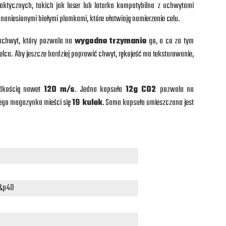
tycznych, takich jak laser lub latarka kompatybilna z uchwytami
 naniesionymi białymi plamkami, które ułatwiają namierzenie celu.
uchwyt, który pozwala na
wygodne trzymanie
go, a co za tym
lca. Aby jeszcze bardziej poprawić chwyt, rękojeść ma teksturowanie,
dkością nawet
120 m/s
. Jedna kapsuła
12g CO2
pozwala na
nego magazynka mieści się
19 kulek
. Sama kapsuła umieszczana jest
m&p40