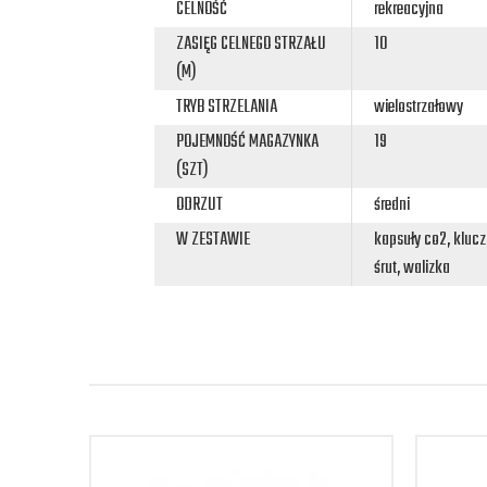
CELNOŚĆ
rekreacyjna
ZASIĘG CELNEGO STRZAŁU
10
(M)
TRYB STRZELANIA
wielostrzałowy
POJEMNOŚĆ MAGAZYNKA
19
(SZT)
ODRZUT
średni
W ZESTAWIE
kapsuły co2, kluc
śrut, walizka