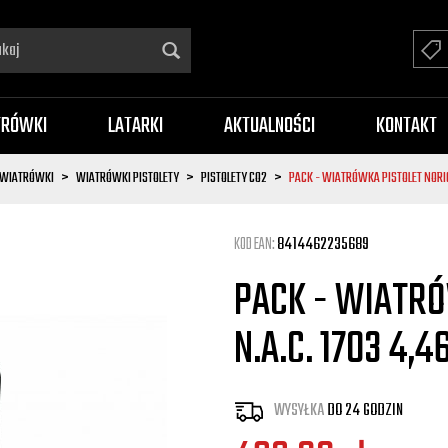
TRÓWKI
LATARKI
AKTUALNOŚCI
KONTAKT
WIATRÓWKI
WIATRÓWKI PISTOLETY
PISTOLETY CO2
PACK - WIATRÓWKA PISTOLET NORIC
KOD EAN:
8414462235689
PACK - WIATRÓ
N.A.C. 1703 4,
WYSYŁKA
DO 24 GODZIN