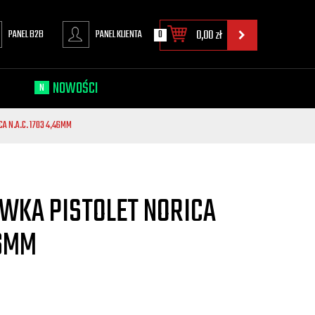
PANEL B2B
PANEL KLIENTA
0
0,00
zł
NOWOŚCI
N
A N.A.C. 1703 4,46MM
WKA PISTOLET NORICA
46MM