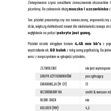
Zintegrowana szyna umożliwia zamocowanie akcesoriów tak
picatinny. Do celowania służą
muszka i szczerbinka
z
Ten pistolet pneumatyczny ma nowoczesny, ergonomiczny 
idzie, większą dokładność nawet dla niedoświadczonego strze
wgłębienia na palce i
pokryta jest gumą.
Pistolet strzela okrągłym śrutem
4,46 mm bb's
z prę
wystrzelenie ok.
60 kulek
z taką samą prędkością. Do jed
wraz z magazynkiem w rękojeści pistoletu.
ZEZWOLENIE
nie jest wymagane
GRUPA UŻYTKOWNIKÓW
początkujący
GWARANCJA (M-CY)
12
WZOROWANY NA
smith & wesson 
BLOW-BACK
nie
KALIBER (MM)
4,5