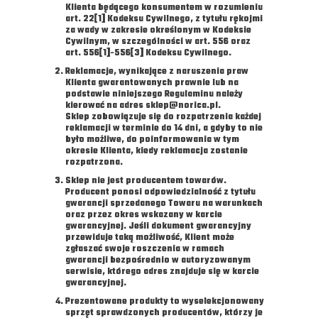
Klienta będącego konsumentem w rozumieniu
art. 22[1] Kodeksu Cywilnego, z tytułu rękojmi
za wady w zakresie określonym w Kodeksie
Cywilnym, w szczególności w art. 556 oraz
art. 556[1]-556[3] Kodeksu Cywilnego.
Reklamacje, wynikające z naruszenia praw
Klienta gwarantowanych prawnie lub na
podstawie niniejszego Regulaminu należy
kierować na adres sklep@norica.pl.
Sklep zobowiązuje się do rozpatrzenia każdej
reklamacji w terminie do 14 dni, a gdyby to nie
było możliwe, do poinformowania w tym
okresie Klienta, kiedy reklamacja zostanie
rozpatrzona.
Sklep nie jest producentem towarów.
Producent ponosi odpowiedzialność z tytułu
gwarancji sprzedanego Towaru na warunkach
oraz przez okres wskazany w karcie
gwarancyjnej. Jeśli dokument gwarancyjny
przewiduje taką możliwość, Klient może
zgłaszać swoje roszczenia w ramach
gwarancji bezpośrednio w autoryzowanym
serwisie, którego adres znajduje się w karcie
gwarancyjnej.
Prezentowane produkty to wyselekcjonowany
sprzęt sprawdzonych producentów, którzy je