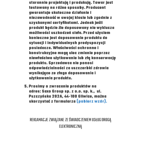
starannie projektują i produkują. Towar jest
testowany na różne sposoby. Producent
gwarantuje skuteczne działanie i
niezawodność w swojej klasie lub zgodnie z
uzyskanymi certyfikatami. Jednak jeśli
produkt będzie źle dopasowany nie wyklucza
możliwości uszkodzeń ciała. Przed użyciem
konieczne jest dopasowanie produktu do
sytuacji i indywidualnych predyspozycji
posiadacza. Właściwości ochronne i
konstrukcyjne mogą ulec zmianie poprzez
niewłaściwe użytkowanie lub złą konserwację
produktu. Sprzedawca nie ponosi
odpowiedzialności za uszczerbki zdrowia
wynikające ze złego dopasowania i
użytkowania produktu.
Prosimy o zwracanie produktów na
adres: Saxo Group sp. z o.o. sp. k., ul.
Pszczyńska 202A, 44-100 Gliwice, można
skorzystać z formularza
(pobierz wzór).
REKLAMACJE ZWIĄZANE ZE ŚWIADCZENIEM USŁUG DROGĄ
ELEKTRONICZNĄ