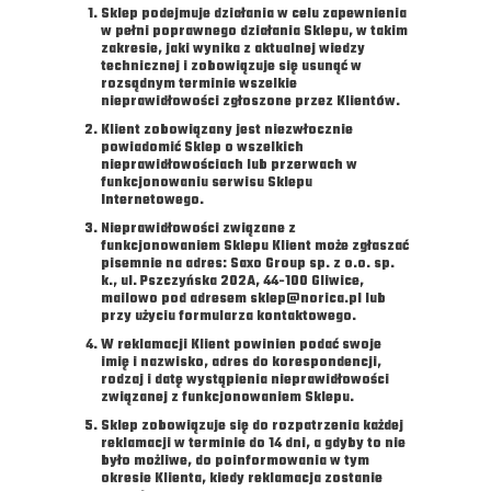
Sklep podejmuje działania w celu zapewnienia
w pełni poprawnego działania Sklepu, w takim
zakresie, jaki wynika z aktualnej wiedzy
technicznej i zobowiązuje się usunąć w
rozsądnym terminie wszelkie
nieprawidłowości zgłoszone przez Klientów.
Klient zobowiązany jest niezwłocznie
powiadomić Sklep o wszelkich
nieprawidłowościach lub przerwach w
funkcjonowaniu serwisu Sklepu
Internetowego.
Nieprawidłowości związane z
funkcjonowaniem Sklepu Klient może zgłaszać
pisemnie na adres: Saxo Group sp. z o.o. sp.
k., ul. Pszczyńska 202A, 44-100 Gliwice,
mailowo pod adresem sklep@norica.pl lub
przy użyciu formularza kontaktowego.
W reklamacji Klient powinien podać swoje
imię i nazwisko, adres do korespondencji,
rodzaj i datę wystąpienia nieprawidłowości
związanej z funkcjonowaniem Sklepu.
Sklep zobowiązuje się do rozpatrzenia każdej
reklamacji w terminie do 14 dni, a gdyby to nie
było możliwe, do poinformowania w tym
okresie Klienta, kiedy reklamacja zostanie