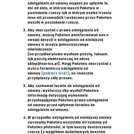
odstąpienia od umowy wygasa po upływie 14
dni od dnia, w którym weszli Państwo w
posiadanie rzeczy lub w którym osoba trzecia
inna niż przewoźnik i wskazana przez Państwa
weszła w posiadanie rzeczy.
Aby skorzystać z prawa odstąpienia od
umowy, muszą Państwo poinformować nas o
swojej decyzji o odstąpieniu od niniejszej
umowy w drodze jednoznacznego
oświadczenia
(na przykład pismo wysłane pocztą, faksem
lub pocztą elektroniczną na adres
sklep@norica.pl). Mogą Państwo skorzystać z
wzoru formularza odstąpienia od
umowy
(pobierz wzór)
, co znacznie
przyśpieszy cały proces.
Aby zachować termin do odstąpienia od
umowy, wystarczy aby wysłali Państwo
informację dotyczącą wykonania
przysługującego Państwu prawa odstąpienia
od umowy przed upływem terminu do
odstąpienia od umowy.
W przypadku odstąpienia od niniejszej umowy
zwracamy Państwu wszystkie otrzymane od
Państwa płatności, w tym koszty dostarczenia
rzeczy (z wyjątkiem dodatkowych kosztów