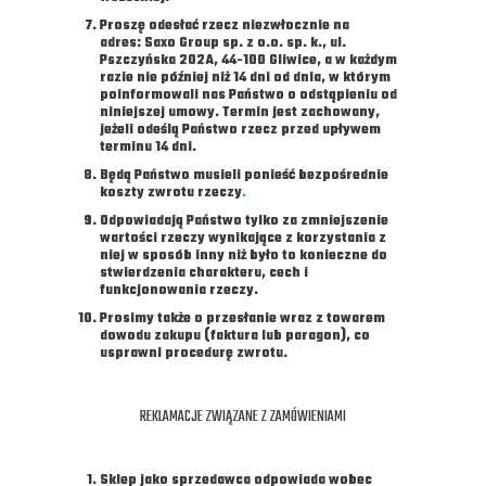
Proszę odesłać rzecz niezwłocznie na
adres: Saxo Group sp. z o.o. sp. k., ul.
Pszczyńska 202A, 44-100 Gliwice, a w każdym
razie nie później niż 14 dni od dnia, w którym
poinformowali nas Państwo o odstąpieniu od
niniejszej umowy. Termin jest zachowany,
jeżeli odeślą Państwo rzecz przed upływem
terminu 14 dni.
Będą Państwo musieli ponieść bezpośrednie
koszty zwrotu rzeczy
.
Odpowiadają Państwo tylko za zmniejszenie
wartości rzeczy wynikające z korzystania z
niej w sposób inny niż było to konieczne do
stwierdzenia charakteru, cech i
funkcjonowania rzeczy.
Prosimy także o przesłanie wraz z towarem
dowodu zakupu (faktura lub paragon), co
usprawni procedurę zwrotu.
REKLAMACJE ZWIĄZANE Z ZAMÓWIENIAMI
Sklep jako sprzedawca odpowiada wobec