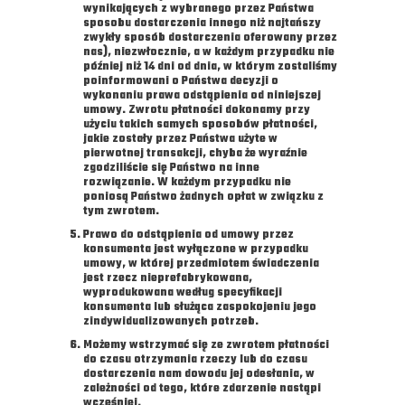
wynikających z wybranego przez Państwa
sposobu dostarczenia innego niż najtańszy
zwykły sposób dostarczenia oferowany przez
nas), niezwłocznie, a w każdym przypadku nie
później niż 14 dni od dnia, w którym zostaliśmy
poinformowani o Państwa decyzji o
wykonaniu prawa odstąpienia od niniejszej
umowy. Zwrotu płatności dokonamy przy
użyciu takich samych sposobów płatności,
jakie zostały przez Państwa użyte w
pierwotnej transakcji, chyba że wyraźnie
zgodziliście się Państwo na inne
rozwiązanie. W każdym przypadku nie
poniosą Państwo żadnych opłat w związku z
tym zwrotem.
Prawo do odstąpienia od umowy przez
konsumenta jest wyłączone w przypadku
umowy, w której przedmiotem świadczenia
jest rzecz nieprefabrykowana,
wyprodukowana według specyfikacji
konsumenta lub służąca zaspokojeniu jego
zindywidualizowanych potrzeb.
Możemy wstrzymać się ze zwrotem płatności
do czasu otrzymania rzeczy lub do czasu
dostarczenia nam dowodu jej odesłania, w
zależności od tego, które zdarzenie nastąpi
wcześniej.