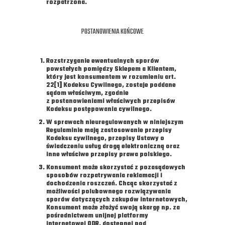
rozpatrzona.
POSTANOWIENIA KOŃCOWE
Rozstrzyganie ewentualnych sporów
powstałych pomiędzy Sklepem a Klientem,
który jest konsumentem w rozumieniu art.
22[1] Kodeksu Cywilnego, zostaje poddane
sądom właściwym, zgodnie
z postanowieniami właściwych przepisów
Kodeksu postępowania cywilnego.
W sprawach nieuregulowanych w niniejszym
Regulaminie mają zastosowanie przepisy
Kodeksu cywilnego, przepisy Ustawy o
świadczeniu usług drogą elektroniczną oraz
inne właściwe przepisy prawa polskiego.
Konsument może skorzystać z pozasądowych
sposobów rozpatrywania reklamacji i
dochodzenia roszczeń. Chcąc skorzystać z
możliwości polubownego rozwiązywania
sporów dotyczących zakupów internetowych,
Konsument może złożyć swoją skargę np. za
pośrednictwem unijnej platformy
internetowej ODR, dostępnej pod