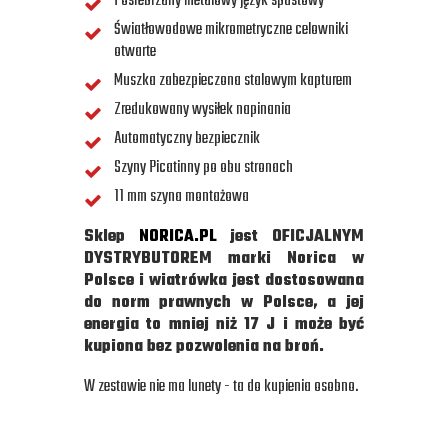
Posrebrzany metalowy język spustowy
Światłowodowe mikrometryczne celowniki
otwarte
Muszka zabezpieczona stalowym kapturem
Zredukowany wysiłek napinania
Automatyczny bezpiecznik
Szyny Picatinny po obu stronach
11 mm szyna montażowa
Sklep
NORICA.PL
jest OFICJALNYM
DYSTRYBUTOREM marki Norica w
Polsce i wiatrówka jest dostosowana
do norm prawnych w Polsce, a jej
energia to mniej niż 17 J i może być
kupiona bez pozwolenia na broń.
W zestawie nie ma lunety - ta do kupienia osobno.