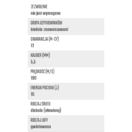
ZEZWOLENIE
nie jest wymagane
GRUPA UŻYTKOWNIKÓW
średnio zaawansowani
GWARANCJA (M-CY)
12
KALIBER (MM)
5,5
PRĘDKOŚĆ (M/S)
190
ENERGIA POCISKU (J)
16
RODZAJ ŚRUTU
diabolo (ołowiany)
RODZAJ LUFY
gwintowana