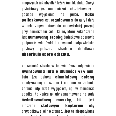
magazynek tak aby dłoń leżała tam idealnie. Chwyt
pistoletowy jest anatomicznie ukształtowany i
posiada wgłębienia na palce.
Baka
policzkowa
jest
regulowana
do góry i dołu
w celu zagwarantowania odpowiedniej pozycji
przy namierzaniu celu. Kolba, która zakończona
jest
gumowaną stopką
dodatkowo poprawia
podparcie wiatrówki i utrzymanie odpowiedniej
postawy podczas strzelania dodatkowo
absorbuje sporo odrzutu.
Za celność strzału w tej wiatrówce odpowiada
gwintowana lufa o długości 474 mm
.
Lufa jest pokryta
aluminiową osłoną
anodyzowaną na czarno i ma ona za zadanie
chronić lufę przed wygięciem, np. w momencie
upadku. Na końcu tej lufy zamontowano na stałe
światłowodową muszkę
, która jest
otoczona
stalowym kapturem
aby
przypadkowo jej nie złamać. Jest to niespotykane