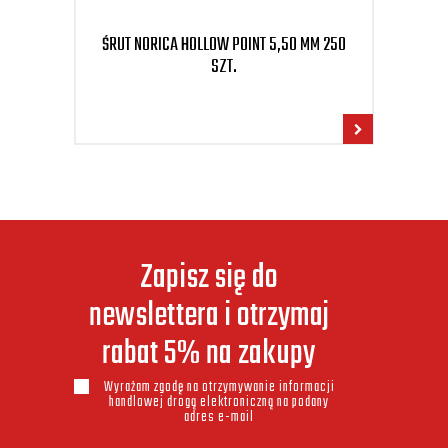
ŚRUT NORICA HOLLOW POINT 5,50 MM 250
ŚRU
SZT.
Zapisz się do
newslettera i otrzymaj
rabat 5% na zakupy
Wyrażam zgodę na otrzymywanie informacji
handlowej drogą elektroniczną na podany
adres e-mail