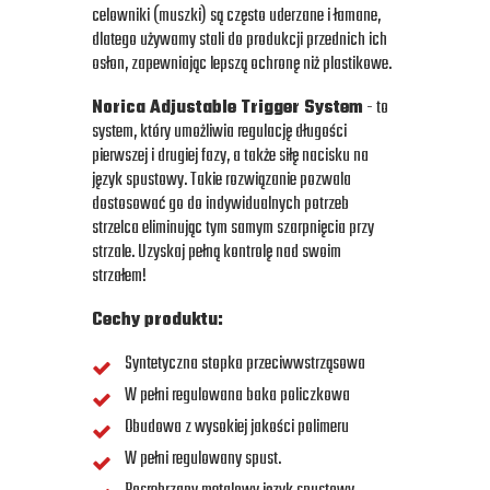
celowniki (muszki) są często uderzane i łamane,
dlatego używamy stali do produkcji przednich ich
osłon, zapewniając lepszą ochronę niż plastikowe.
Norica Adjustable Trigger System
- to
system, który umożliwia regulację długości
pierwszej i drugiej fazy, a także siłę nacisku na
język spustowy. Takie rozwiązanie pozwala
dostosować go do indywidualnych potrzeb
strzelca eliminując tym samym szarpnięcia przy
strzale. Uzyskaj pełną kontrolę nad swoim
strzałem!
Cechy produktu:
Syntetyczna stopka przeciwwstrząsowa
W pełni regulowana baka policzkowa
Obudowa z wysokiej jakości polimeru
W pełni regulowany spust.