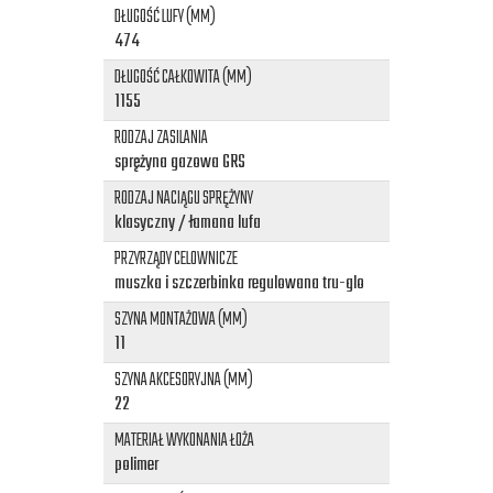
DŁUGOŚĆ LUFY (MM)
474
DŁUGOŚĆ CAŁKOWITA (MM)
1155
RODZAJ ZASILANIA
sprężyna gazowa GRS
RODZAJ NACIĄGU SPRĘŻYNY
klasyczny / łamana lufa
PRZYRZĄDY CELOWNICZE
muszka i szczerbinka regulowana tru-glo
SZYNA MONTAŻOWA (MM)
11
SZYNA AKCESORYJNA (MM)
22
MATERIAŁ WYKONANIA ŁOŻA
polimer