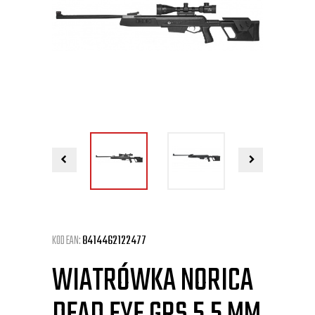
KOD EAN:
8414462122477
WIATRÓWKA NORICA