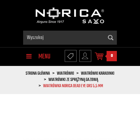
MENU
0
STRONA GŁÓWNA
WIATRÓWKI
WIATRÓWKI KARABINKI
WIATRÓWKI ZE SPRĘŻYNĄ GAZOWĄ
WIATRÓWKA NORICA DEAD EYE GRS 5,5 MM