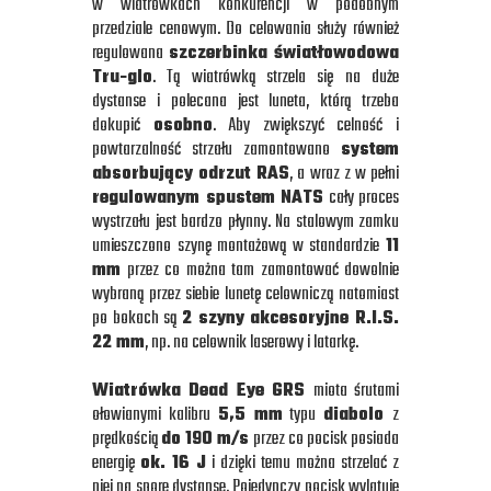
w wiatrówkach konkurencji w podobnym
przedziale cenowym. Do celowania służy również
regulowana
szczerbinka światłowodowa
Tru-glo
. Tą wiatrówką strzela się na duże
dystanse i polecana jest luneta, którą trzeba
dokupić
osobno
. Aby zwiększyć celność i
powtarzalność strzału zamontowano
system
absorbujący odrzut RAS
, a wraz z w pełni
regulowanym spustem NATS
cały proces
wystrzału jest bardzo płynny. Na stalowym zamku
umieszczono szynę montażową w standardzie
11
mm
przez co można tam zamontować dowolnie
wybraną przez siebie lunetę celowniczą natomiast
po bokach są
2 szyny akcesoryjne R.I.S.
22 mm
, np. na celownik laserowy i latarkę.
Wiatrówka Dead Eye GRS
miota śrutami
ołowianymi kalibru
5,5 mm
typu
diabolo
z
prędkością
do 190 m/s
przez co pocisk posiada
energię
ok. 16 J
i dzięki temu można strzelać z
niej na spore dystanse. Pojedynczy pocisk wylatuje