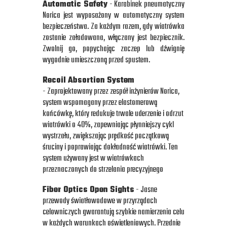
Automatic Safety
- Karabinek pneumatyczny
Norica jest wyposażony w automatyczny system
bezpieczeństwa. Za każdym razem, gdy wiatrówka
zostanie załadowana, włączany jest bezpiecznik.
Zwolnij go, popychając zaczep lub dźwignię
wygodnie umieszczoną przed spustem.
Recoil Absortion System
- Zaprojektowany przez zespół inżynierów Norica,
system wspomagany przez elastomerową
końcówkę, który redukuje trwale uderzenie i odrzut
wiatrówki o 40%, zapewniając płynniejszy cykl
wystrzału, zwiększając prędkość początkową
śruciny i poprawiając dokładność wiatrówki. Ten
system używany jest w wiatrówkach
przeznaczonych do strzelania precyzyjnego
Fiber Optics Open Sights
- Jasne
przewody światłowodowe w przyrządach
celowniczych gwarantują szybkie namierzenia celu
w każdych warunkach oświetleniowych. Przednie