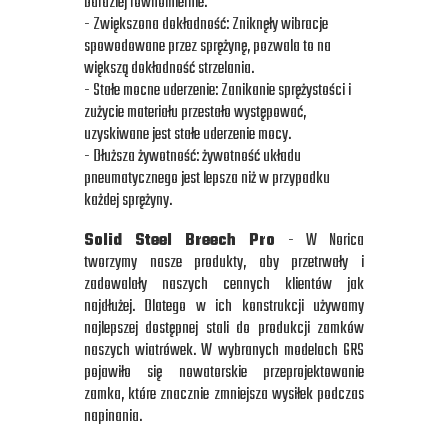
bardziej równomiernie.
- Zwiększona dokładność: Zniknęły wibracje
spowodowane przez sprężynę, pozwala to na
większą dokładność strzelania.
- Stałe mocne uderzenie: Zanikanie sprężystości i
zużycie materiału przestało występować,
uzyskiwane jest stałe uderzenie mocy.
- Dłuższa żywotność: żywotność układu
pneumatycznego jest lepsza niż w przypadku
każdej sprężyny.
Solid Steel Breech Pro
- W Norica
tworzymy nasze produkty, aby przetrwały i
zadowalały naszych cennych klientów jak
najdłużej. Dlatego w ich konstrukcji używamy
najlepszej dostępnej stali do produkcji zamków
naszych wiatrówek. W wybranych modelach GRS
pojawiło się nowatorskie przeprojektowanie
zamka, które znacznie zmniejsza wysiłek podczas
napinania.