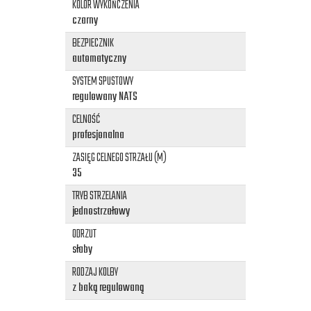
KOLOR WYKOŃCZENIA
czarny
BEZPIECZNIK
automatyczny
SYSTEM SPUSTOWY
regulowany NATS
CELNOŚĆ
profesjonalna
ZASIĘG CELNEGO STRZAŁU (M)
35
TRYB STRZELANIA
jednostrzałowy
ODRZUT
słaby
RODZAJ KOLBY
z baką regulowaną