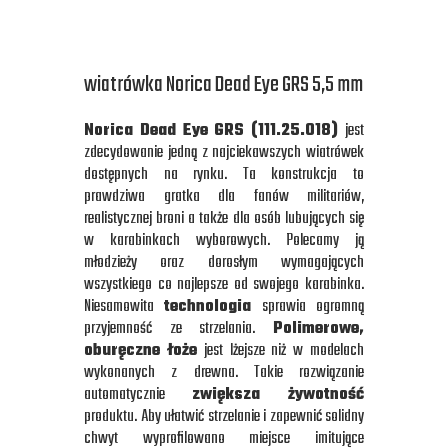
wiatrówka Norica Dead Eye GRS 5,5 mm
Norica Dead Eye GRS (111.25.018
)
jest
zdecydowanie jedną z najciekawszych wiatrówek
dostępnych na rynku. Ta konstrukcja to
prawdziwa gratka dla fanów militariów,
realistycznej broni a także dla osób lubujących się
w karabinkach wyborowych. Polecamy ją
młodzieży oraz dorosłym wymagających
wszystkiego co najlepsze od swojego karabinka.
Niesamowita
technologia
sprawia ogromną
przyjemność ze strzelania.
Polimerowe,
oburęczne łoże
jest lżejsze niż w modelach
wykonanych z drewna. Takie rozwiązanie
automatycznie
zwiększa żywotność
produktu. Aby ułatwić strzelanie i zapewnić solidny
chwyt wyprofilowano miejsce imitujące