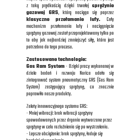
z taką prędkością dzięki trwałej
sprężynie
gazowej GRS
, którą naciąga się poprzez
klasyczne przełamanie lufy.
Cały
mechanizm przełamania lufy i naciągnięcie
sprężyny gazowej został przeprojektowany tylko po
to aby jak najbardziej zmniejszyć siłę, która jest
potrzebna do tego procesu.
Zastosowane technologie:
Gas Ram System
- Dzięki pracy wykonanej w
dziale badań i rozwoju Norica udało się
zintegrować system pneumatyczny GRS (Gas Ram
System) zastępujący sprężynę, co znacznie
poprawiło nasze produkty.
Zalety innowacyjnego systemu GRS:
- Mniej wibracji: brak wibracji sprężyny
spowodowanych przez drgania wytwarzane przez
sprężynę w celu rozluźnienia się po wystrzeleniu.
- Lepsze obciążenie: brak sprężyny, ładuje się