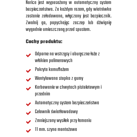
Norica jest wyposażony w automatyczny system
bezpieczeństwa. Za każdym razem, gdy wiatrówka
zostanie załadowana, włączany jest bezpiecznik.
Zwolnij go, popychając zaczep lub dźwignię
wygodnie umieszczoną przed spustem.
Cechy produktu:
Odporne na wstrząsy i oburęczne łoże z
włókien polimerowych
Pokryta kamuflażem
Wentylowana stopka z gumy
Karbowanie w chwytach pistoletowym i
przednim
Automatyczny system bezpieczeństwa
Celownik światłowodowy
Zmniejszony wysiłek przy łamaniu
11 mm. szyna montażowa