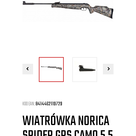
KOD EAN:
8414462119729
WIATRÓWKA NORICA