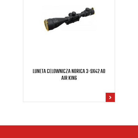
LUNETA CELOWNICZA NORICA 3-9X42 AO
KUL
AIR KING