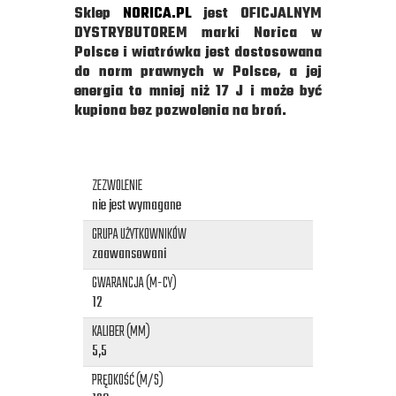
Sklep
NORICA.PL
jest OFICJALNYM
DYSTRYBUTOREM marki Norica w
Polsce i wiatrówka jest dostosowana
do norm prawnych w Polsce, a jej
energia to mniej niż 17 J i może być
kupiona bez pozwolenia na broń.
ZEZWOLENIE
nie jest wymagane
GRUPA UŻYTKOWNIKÓW
zaawansowani
GWARANCJA (M-CY)
12
KALIBER (MM)
5,5
PRĘDKOŚĆ (M/S)