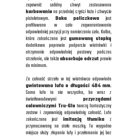
zapewnić solidny chwyt zastosowano
karbowanie
na przedniej części łoża i chwycie
pistoletowym.
Baka policzkowa
jest
profilowana w celu zagwarantowania
odpowiedniej pozycji przy namierzaniu celu. Kolba,
która zakończona jest
gumowaną stopką
dodatkowo poprawia podparcie wiatrówki i
utrzymanie odpowiedniej postawy podczas
strzelania, ale także
absorbuje odrzut
prawie
do minimum.
Za celność strzału w tej wiatrówce odpowiada
gwintowana lufa o długości 484 mm
.
Sama lufa to nie wszystko, bo wraz z
światłowodowymi
przyrządami
celowniczymi Tru-Glo
tworzą fantastyczny
zestaw i zapewniają odpowiednią celność. Lufa
zakończona jest
imitacją tłumika
z
przymocowaną na stałe muszką. To wygodne
miejsce służy złapania lufy i przełamania jej bez