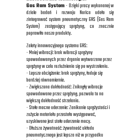
Gas Ram System
- Dzięki pracy wykonanej w
dziale badań i rozwoju Norica udało się
zintegrować system pneumatyczny GRS (Gas Ram
System) zastępujący sprężynę, co znacznie
poprawiło nasze produkty.
Zalety innowacyjnego systemu GRS:
- Mniej wibracji: brak wibracji sprężyny
spowodowanych przez drgania wytwarzane przez
sprężynę w celu rozluźnienia się po wystrzeleniu.
- Lepsze obciążenie: brak sprężyny, ładuje się
bardziej równomiernie.
- Zwiększona dokładność: Zniknęły wibracje
spowodowane przez sprężynę, pozwala to na
większą dokładność strzelania.
- Stałe mocne uderzenie: Zanikanie sprężystości i
zużycie materiału przestało występować,
uzyskiwane jest stałe uderzenie mocy.
- Dłuższa żywotność: żywotność układu
pneumatycznego jest lepsza niż w przypadku