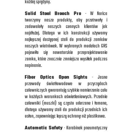
każdej sprężyny.
Solid Steel Breech Pro
- W Norica
tworzymy nasze produkty, aby przetrwały i
zadowalały naszych cennych klientów jak
najdłużej. Dlatego w ich konstrukcji używamy
najlepszej dostępnej stali do produkcji zamków
naszych wiatrówek. W wybranych modelach GRS
pojawiło się nowatorskie przeprojektowanie
zamka, które znacznie zmniejsza wysiłek podczas
napinania.
Fiber Optics Open Sights
- Jasne
przewody światłowodowe w przyrządach
celowniczych gwarantują szybkie namierzenia celu
w każdych warunkach oświetleniowych. Przednie
celowniki (muszki) są często uderzane i łamane,
dlatego używamy stali do produkcji przednich ich
osłon, zapewniając lepszą ochronę niż plastikowe.
Automatic Safety
- Karabinek pneumatyczny