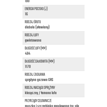
190
ENERGIA POCISKU (J)
16
RODZAJ ŚRUTU
diabolo (ołowiany)
RODZAJ LUFY
gwintowana
DŁUGOŚĆ LUFY (MM)
484
DŁUGOŚĆ CAŁKOWITA (MM)
1170
RODZAJ ZASILANIA
sprężyna gazowa GRS
RODZAJ NACIĄGU SPRĘŻYNY
klasyczny / łamana lufa
PRZYRZĄDY CELOWNICZE
muszka i szczerbinka regulowana tru-glo