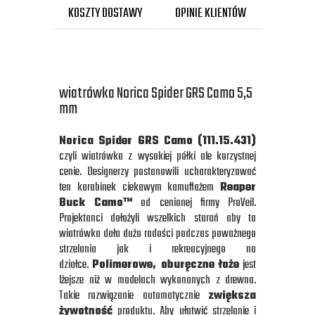
KOSZTY DOSTAWY
OPINIE KLIENTÓW
wiatrówka Norica Spider GRS Camo 5,5
mm
Norica Spider GRS Camo (111.15.431
)
czyli wiatrówka z wysokiej półki ale korzystnej
cenie. Designerzy postanowili ucharakteryzować
ten karabinek ciekawym kamuflażem
Reaper
Buck Camo™
od cenionej firmy ProVeil.
Projektanci dołożyli wszelkich starań aby ta
wiatrówka dała dużo radości podczas poważnego
strzelania jak i rekreacyjnego na
działce.
Polimerowe, oburęczne łoże
jest
lżejsze niż w modelach wykonanych z drewna.
Takie rozwiązanie automatycznie
zwiększa
żywotność
produktu. Aby ułatwić strzelanie i