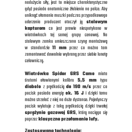
nadużycia siły, jest to miejsce charakterystyczne
gdyż posiada anatomiczne żłobienia na palce. Aby
uniknąć ułamania muszki podczas przypadkowego
uderzenia producent otoczył ją
stalowym
kapturem
co jest prawie niespotykane w
wiatrówkach tej samej grupy cenowej. Na
stalowym zamku umieszczono szynę montażową
w standardzie
11 mm
przez co można tam
zamontować dowolnie wybraną przez siebie lunetę
celowniczą.
Wiatrówka Spider GRS Camo
miota
śrutami ołowianymi kalibru
5,5 mm
typu
diabolo
z prędkością
do 190 m/s
przez co
pocisk posiada energię
ok. 16 J
i dzięki temu
można strzelać z niej na duże dystanse. Pojedynczy
pocisk wylatuje z taką prędkością dzięki trwałej
sprężynie gazowej GRS
, którą naciąga się
poprzez
klasyczne przełamanie lufy.
Zastosowane technologie: