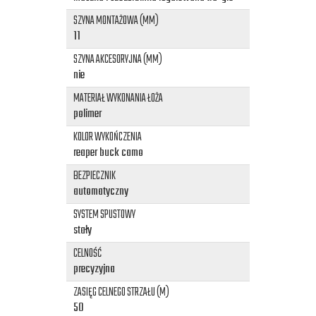
SZYNA MONTAŻOWA (MM)
11
SZYNA AKCESORYJNA (MM)
nie
MATERIAŁ WYKONANIA ŁOŻA
polimer
KOLOR WYKOŃCZENIA
reaper buck camo
BEZPIECZNIK
automatyczny
SYSTEM SPUSTOWY
stały
CELNOŚĆ
precyzyjna
ZASIĘG CELNEGO STRZAŁU (M)
50