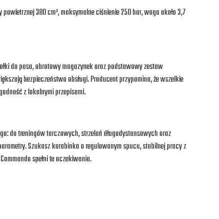
y powietrznej 380 cm³, maksymalne ciśnienie 250 bar, waga około 3,7
kołki do pasa, obrotowy magazynek oraz podstawowy zestaw
większają bezpieczeństwo obsługi. Producent przypomina, że wszelkie
godność z lokalnymi przepisami.
nego: do treningów tarczowych, strzelań długodystansowych oraz
parametry. Szukasz karabinka o regulowanym spucu, stabilnej pracy z
5 Commando spełni te oczekiwania.