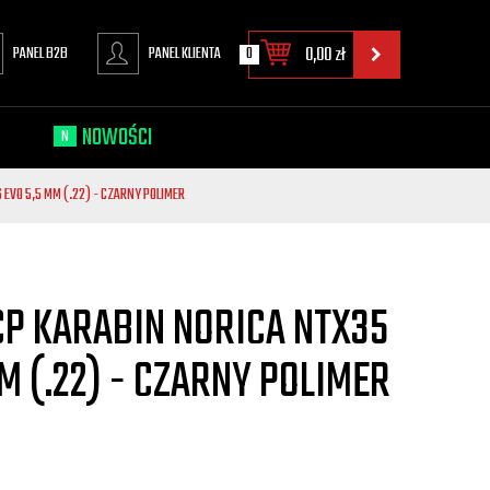
PANEL B2B
PANEL KLIENTA
0
0,00
zł
NOWOŚCI
N
EVO 5,5 MM (.22) - CZARNY POLIMER
P KARABIN NORICA NTX35
M (.22) - CZARNY POLIMER