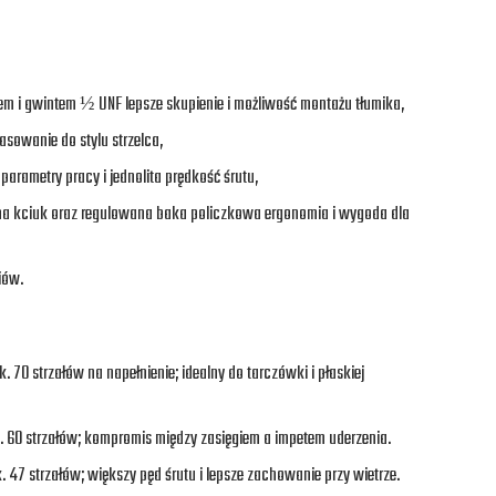
em i gwintem ½ UNF lepsze skupienie i możliwość montażu tłumika,
sowanie do stylu strzelca,
 parametry pracy i jednolita prędkość śrutu,
a kciuk oraz regulowana baka policzkowa ergonomia i wygoda dla
iów.
. 70 strzałów na napełnienie; idealny do tarczówki i płaskiej
k. 60 strzałów; kompromis między zasięgiem a impetem uderzenia.
 47 strzałów; większy pęd śrutu i lepsze zachowanie przy wietrze.