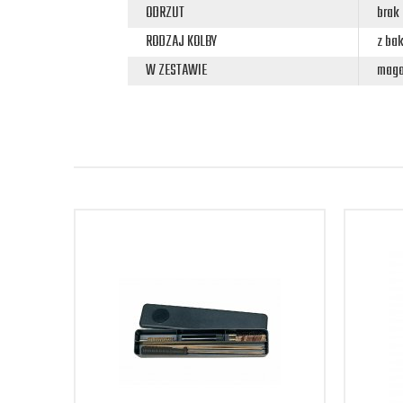
ODRZUT
brak
RODZAJ KOLBY
z ba
W ZESTAWIE
maga