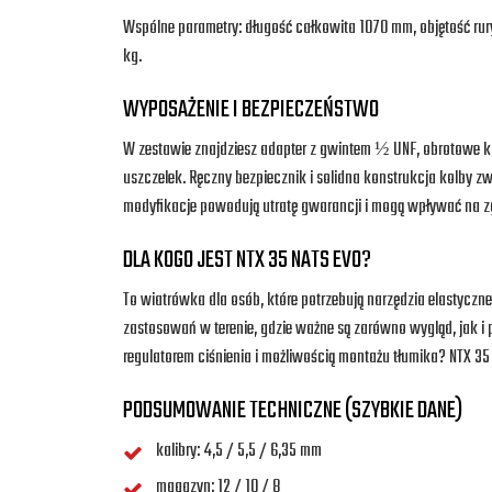
Wspólne parametry: długość całkowita 1070 mm, objętość rur
kg.
WYPOSAŻENIE I BEZPIECZEŃSTWO
W zestawie znajdziesz adapter z gwintem ½ UNF, obrotowe 
uszczelek. Ręczny bezpiecznik i solidna konstrukcja kolby z
modyfikacje powodują utratę gwarancji i mogą wpływać na z
DLA KOGO JEST NTX 35 NATS EVO?
To wiatrówka dla osób, które potrzebują narzędzia elastycz
zastosowań w terenie, gdzie ważne są zarówno wygląd, jak i 
regulatorem ciśnienia i możliwością montażu tłumika? NTX 3
PODSUMOWANIE TECHNICZNE (SZYBKIE DANE)
kalibry: 4,5 / 5,5 / 6,35 mm
magazyn: 12 / 10 / 8