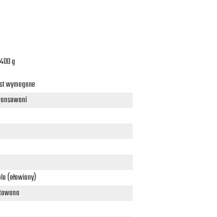
-400 g
jest wymagane
ansowani
lo (ołowiany)
towana