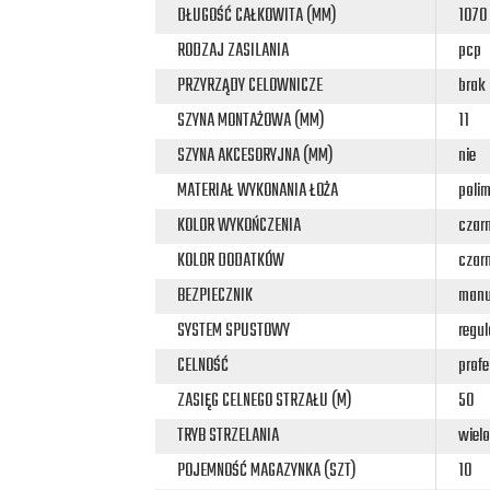
DŁUGOŚĆ CAŁKOWITA (MM)
1070
RODZAJ ZASILANIA
pcp
PRZYRZĄDY CELOWNICZE
brak
SZYNA MONTAŻOWA (MM)
11
SZYNA AKCESORYJNA (MM)
nie
MATERIAŁ WYKONANIA ŁOŻA
polim
KOLOR WYKOŃCZENIA
czar
KOLOR DODATKÓW
czar
BEZPIECZNIK
manu
SYSTEM SPUSTOWY
regu
CELNOŚĆ
profe
ZASIĘG CELNEGO STRZAŁU (M)
50
TRYB STRZELANIA
wiel
POJEMNOŚĆ MAGAZYNKA (SZT)
10