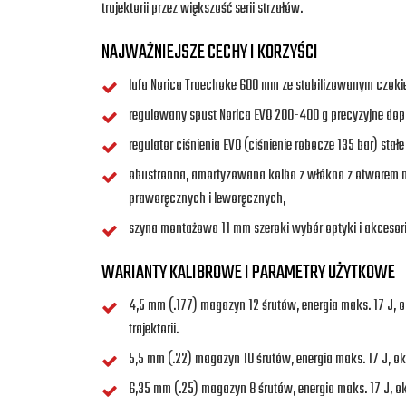
trajektorii przez większość serii strzałów.
NAJWAŻNIEJSZE CECHY I KORZYŚCI
lufa Norica Truechoke 600 mm ze stabilizowanym czoki
regulowany spust Norica EVO 200-400 g precyzyjne dopa
regulator ciśnienia EVO (ciśnienie robocze 135 bar) stałe
obustronna, amortyzowana kolba z włókna z otworem n
praworęcznych i leworęcznych,
szyna montażowa 11 mm szeroki wybór optyki i akcesor
WARIANTY KALIBROWE I PARAMETRY UŻYTKOWE
4,5 mm (.177) magazyn 12 śrutów, energia maks. 17 J, ok
trajektorii.
5,5 mm (.22) magazyn 10 śrutów, energia maks. 17 J, o
6,35 mm (.25) magazyn 8 śrutów, energia maks. 17 J, ok.