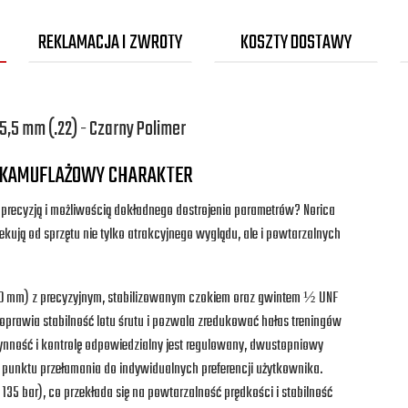
REKLAMACJA I ZWROTY
KOSZTY DOSTAWY
,5 mm (.22) - Czarny Polimer
 I KAMUFLAŻOWY CHARAKTER
ą precyzją i możliwością dokładnego dostrojenia parametrów? Norica
kują od sprzętu nie tylko atrakcyjnego wyglądu, ale i powtarzalnych
(600 mm) z precyzyjnym, stabilizowanym czokiem oraz gwintem ½ UNF
oprawia stabilność lotu śrutu i pozwala zredukować hałas treningów
płynność i kontrolę odpowiedzialny jest regulowany, dwustopniowy
 punktu przełamania do indywidualnych preferencji użytkownika.
. 135 bar), co przekłada się na powtarzalność prędkości i stabilność