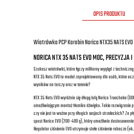
OPIS PRODUKTU
Wiatrówka PCP Karabin Norica NTX35 NATS EVO 5
NORICA NTX 35 NATS EVO MOC, PRECYZJA
Szukasz wiatrówki, która łączy militarny wygląd z techniczn
NTX 35 Nats EVO to model zaprojektowany dla osób, które ocze
wyników na tarczy oraz w terenie?
NTX 35 Nats EVO wyróżnia się długą lufą Norica Truechoke 
umożliwiającym montaż tłumika dźwięku. Takie rozwiązanie p
czy nie jest to ważne przy długich sesjach strzeleckich? Za 
spust Norica EVO (200-400 g), który umożliwia dostosowanie
Regulator ciśnienia EVO utrzymuje stałe ciśnienie robocze (ok