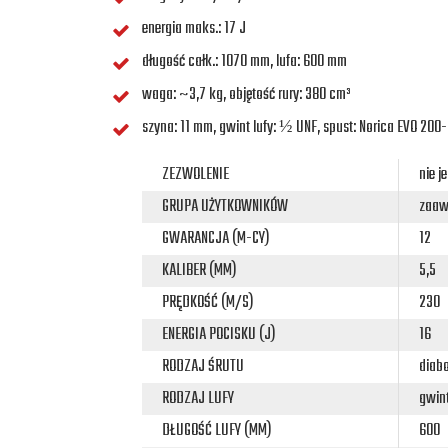
energia maks.: 17 J
długość całk.: 1070 mm, lufa: 600 mm
waga: ~3,7 kg, objętość rury: 380 cm³
szyna: 11 mm, gwint lufy: ½ UNF, spust: Norica EVO 200
ZEZWOLENIE
nie 
GRUPA UŻYTKOWNIKÓW
zaaw
GWARANCJA (M-CY)
12
KALIBER (MM)
5,5
PRĘDKOŚĆ (M/S)
230
ENERGIA POCISKU (J)
16
RODZAJ ŚRUTU
diabo
RODZAJ LUFY
gwin
DŁUGOŚĆ LUFY (MM)
600