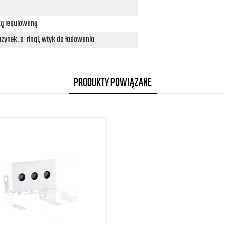
ką regulowaną
zynek, o-ringi, wtyk do ładowania
PRODUKTY POWIĄZANE