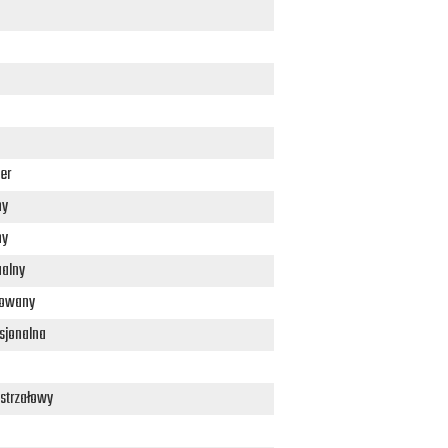
er
ny
ny
alny
lowany
sjonalna
ostrzałowy