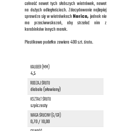
celność nawet tych słabszych wiatrówek, nawet
na dużych odległościach. Zdecydowanie najlepiej
sprawdza się w wiatrówkach
Norica,
jednak nie
ma przeciwwskazań, aby strzelać nim z
karabinków innych marek.
Plastikowe pudełko zawiera 400 szt. śrutu.
KALIBER (MM)
4,5
RODZAJ ŚRUTU
diabolo (ołowiany)
KSZTAŁT ŚRUTU
szpiczasty
WAGA ŚRUCINY (G/GR)
0,70 / 10,00