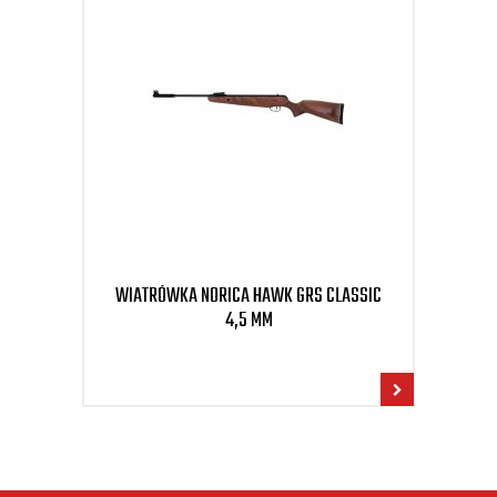
WIATRÓWKA NORICA HAWK GRS CLASSIC
WIA
4,5 MM