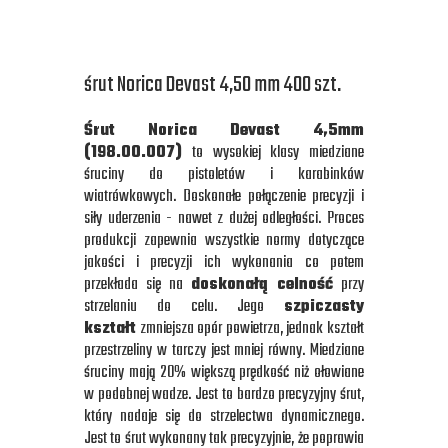
śrut Norica Devast 4,50 mm 400 szt.
Śrut Norica Devast 4,5mm
(198.00.007)
to wysokiej klasy miedziane
śruciny do pistoletów i karabinków
wiatrówkowych. Doskonałe połączenie precyzji i
siły uderzenia - nawet z dużej odległości. Proces
produkcji zapewnia wszystkie normy dotyczące
jakości i precyzji ich wykonania co potem
przekłada się na
doskonałą celność
przy
strzelaniu do celu. Jego
szpiczasty
kształt
zmniejsza opór powietrza, jednak kształt
przestrzeliny w tarczy jest mniej równy. Miedziane
śruciny mają 20% większą prędkość niż ołowiane
w podobnej wadze. Jest to bardzo precyzyjny śrut,
który nadaje się do strzelectwa dynamicznego.
Jest to śrut wykonany tak precyzyjnie, że poprawia