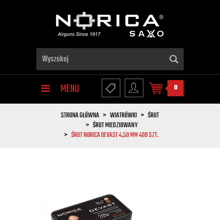
MENU
0
STRONA GŁÓWNA
WIATRÓWKI
ŚRUT
ŚRUT MIEDZIOWANY
ŚRUT NORICA DEVAST 4,50 MM 400 SZT.