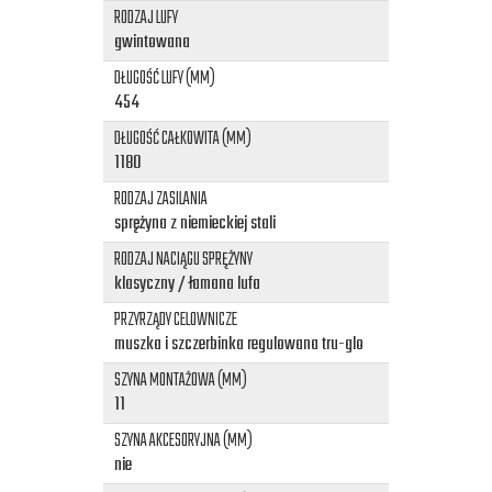
RODZAJ LUFY
gwintowana
DŁUGOŚĆ LUFY (MM)
454
DŁUGOŚĆ CAŁKOWITA (MM)
1180
RODZAJ ZASILANIA
sprężyna z niemieckiej stali
RODZAJ NACIĄGU SPRĘŻYNY
klasyczny / łamana lufa
PRZYRZĄDY CELOWNICZE
muszka i szczerbinka regulowana tru-glo
SZYNA MONTAŻOWA (MM)
11
SZYNA AKCESORYJNA (MM)
nie