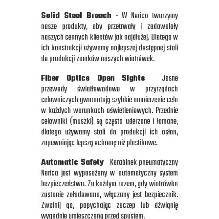
Solid Steel Breech
- W Norica tworzymy
nasze produkty, aby przetrwały i zadowalały
naszych cennych klientów jak najdłużej. Dlatego w
ich konstrukcji używamy najlepszej dostępnej stali
do produkcji zamków naszych wiatrówek.
Fiber Optics Open Sights
- Jasne
przewody światłowodowe w przyrządach
celowniczych gwarantują szybkie namierzenie celu
w każdych warunkach oświetleniowych. Przednie
celowniki (muszki) są często uderzane i łamane,
dlatego używamy stali do produkcji ich osłon,
zapewniając lepszą ochronę niż plastikowe.
Automatic Safety
- Karabinek pneumatyczny
Norica jest wyposażony w automatyczny system
bezpieczeństwa. Za każdym razem, gdy wiatrówka
zostanie załadowana, włączany jest bezpiecznik.
Zwolnij go, popychając zaczep lub dźwignię
wygodnie umieszczoną przed spustem.