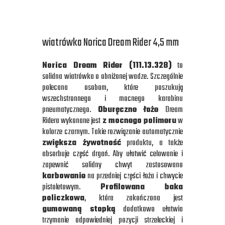
wiatrówka Norica Dream Rider 4,5 mm
Norica Dream Rider (111.13.328
)
to
solidna wiatrówka o obniżonej wadze. Szczególnie
polecana osobom, które poszukują
wszechstronnego i mocnego karabinu
pneumatycznego.
Oburęczne łoże
Dream
Ridera wykonane jest
z mocnego polimeru
w
kolorze czarnym. Takie rozwiązanie automatycznie
zwiększa żywotność
produktu, a także
absorbuje część drgań. Aby ułatwić celowanie i
zapewnić solidny chwyt zastosowano
karbowanie
na przedniej części łoża i chwycie
pistoletowym.
Profilowana baka
policzkowa
, która zakończona jest
gumowaną stopką
dodatkowo ułatwia
trzymanie odpowiedniej pozycji strzeleckiej i