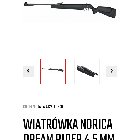
KOD EAN:
8414462118531
WIATRÓWKA NORICA