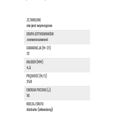
ZEZWOLENIE
nie jest wymagane
GRUPA UŻYTKOWNIKÓW
zaawansowani
GWARANCJA (M-CY)
12
KALIBER (MM)
4,5
PRĘDKOŚĆ (M/S)
250
ENERGIA POCISKU (J)
16
RODZAJ ŚRUTU
diabolo (ołowiany)