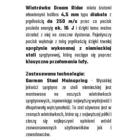
Wiatrówka Dream Rider
miota śrutami
ołowianymi kalibru
4,5 mm
typu
diabolo
z
prędkością
do 250 m/s
przez co pocisk
posiada energię
ok. 16 J
i dzięki temu można
strzelać z niej na znaczne dystanse. Pojedynczy
pocisk wylatuje z taką prędkością dzięki trwałej
sprężynie wykonanej z niemieckiej
stali
sprężynowej, którą naciąga się poprzez
klasyczne przełamanie lufy.
Zastosowane technologie:
German Steel Mainspring
- Wysokiej
jakości sprężyna ze stali niemieckiej jest
montowana na naszych wiatrówkach
sprężynowych, zapewniając najwyższą wydajność i
długotrwałą wytrzymałość. Ta stal używana jest w
znanych wiatrówkach, które są z najwyższej półki i
cieszą się najlepszymi opiniami wśród
zaawansowanych użytkowników jak i
zawodowców.