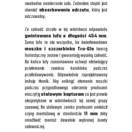
swobodne namierzanie celu. Zadaniem stopki jest
również
absorbowanie odrzutu
, który jest
odczuwalny.
Za celność strzału w tej wiatrówce odpowiada
gwintowana lufa o długości 454 mm
.
Sama lufa to nie wszystko, bo światłowodowa
muszka i szczerbinka Tru-Glo
tworzą
fantastyczny zestaw i gwarantują wysoką celność.
Na końcu lufy zamontowano uchwyt ułatwiający
przełamanie zawiasu karabinka podczas
przeładowywania. Odpowiednio zaprojektowany
imituje tłumik. Aby uniknąć ułamania muszki
podczas przypadkowego uderzenia producent
otoczył ją
stalowym kapturem
co jest prawie
niespotykane w wiatrówkach tej samej grupy
cenowej. Na stalowym zamku producent umieścił
szynę montażową w standardzie
11 mm
żeby
umożliwić montaż dowolnie wybranej lunety
celowniczej.