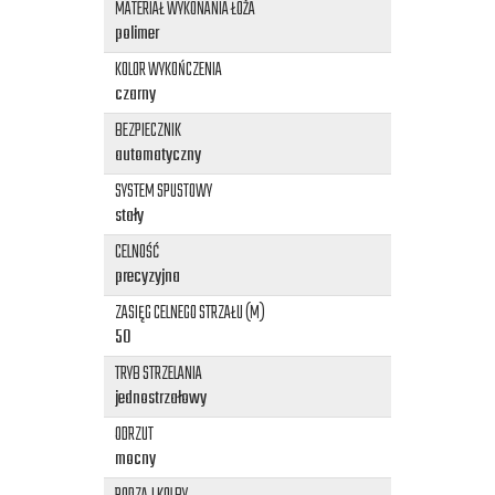
MATERIAŁ WYKONANIA ŁOŻA
polimer
KOLOR WYKOŃCZENIA
czarny
BEZPIECZNIK
automatyczny
SYSTEM SPUSTOWY
stały
CELNOŚĆ
precyzyjna
ZASIĘG CELNEGO STRZAŁU (M)
50
TRYB STRZELANIA
jednostrzałowy
ODRZUT
mocny