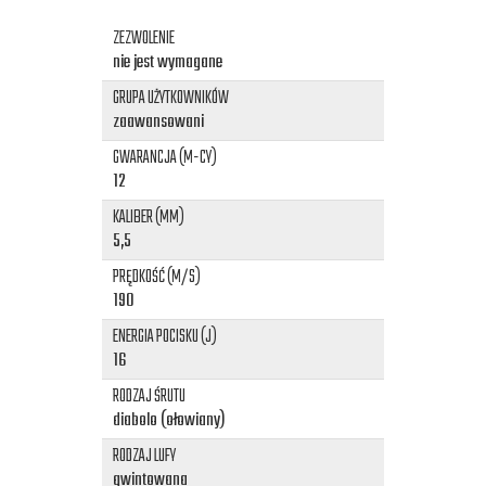
ZEZWOLENIE
nie jest wymagane
GRUPA UŻYTKOWNIKÓW
zaawansowani
GWARANCJA (M-CY)
12
KALIBER (MM)
5,5
PRĘDKOŚĆ (M/S)
190
ENERGIA POCISKU (J)
16
RODZAJ ŚRUTU
diabolo (ołowiany)
RODZAJ LUFY
gwintowana