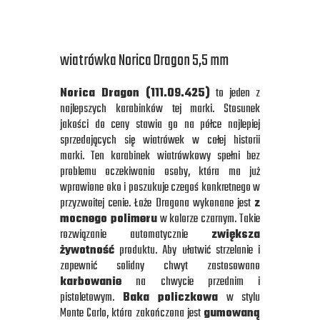
wiatrówka Norica Dragon 5,5 mm
Norica Dragon (111.09.425
)
to jeden z
najlepszych karabinków tej marki. Stosunek
jakości do ceny stawia go na półce najlepiej
sprzedających się wiatrówek w całej historii
marki. Ten karabinek wiatrówkowy spełni bez
problemu oczekiwania osoby, która ma już
wprawione oko i poszukuje czegoś konkretnego w
przyzwoitej cenie. Łoże Dragona wykonane jest
z
mocnego polimeru
w kolorze czarnym. Takie
rozwiązanie automatycznie
zwiększa
żywotność
produktu. Aby ułatwić strzelanie i
zapewnić solidny chwyt zastosowano
karbowanie
na chwycie przednim i
pistoletowym.
Baka policzkowa
w stylu
Monte Carlo, która zakończona jest
gumowaną