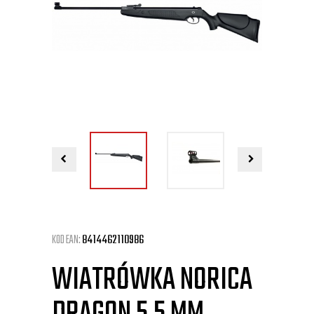
KOD EAN:
8414462110986
WIATRÓWKA NORICA