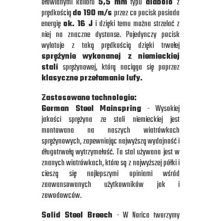
ołowianymi kalibru
5,5 mm
typu
diabolo
z
prędkością
do 190 m/s
przez co pocisk posiada
energię
ok. 16 J
i dzięki temu można strzelać z
niej na znaczne dystanse. Pojedynczy pocisk
wylatuje z taką prędkością dzięki trwałej
sprężynie wykonanej z niemieckiej
stali
sprężynowej, którą naciąga się poprzez
klasyczne przełamanie lufy.
Zastosowane technologie:
German Steel Mainspring
- Wysokiej
jakości sprężyna ze stali niemieckiej jest
montowana na naszych wiatrówkach
sprężynowych, zapewniając najwyższą wydajność i
długotrwałą wytrzymałość. Ta stal używana jest w
znanych wiatrówkach, które są z najwyższej półki i
cieszą się najlepszymi opiniami wśród
zaawansowanych użytkowników jak i
zawodowców.
Solid Steel Breech
- W Norica tworzymy