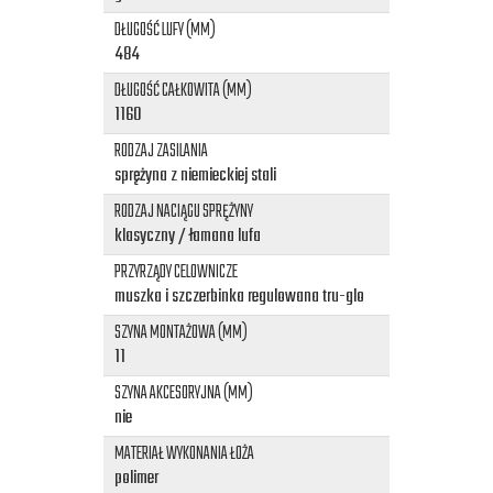
DŁUGOŚĆ LUFY (MM)
484
DŁUGOŚĆ CAŁKOWITA (MM)
1160
RODZAJ ZASILANIA
sprężyna z niemieckiej stali
RODZAJ NACIĄGU SPRĘŻYNY
klasyczny / łamana lufa
PRZYRZĄDY CELOWNICZE
muszka i szczerbinka regulowana tru-glo
SZYNA MONTAŻOWA (MM)
11
SZYNA AKCESORYJNA (MM)
nie
MATERIAŁ WYKONANIA ŁOŻA
polimer