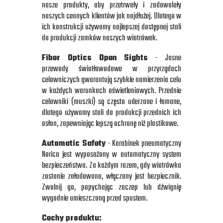
nasze produkty, aby przetrwały i zadowalały
naszych cennych klientów jak najdłużej. Dlatego w
ich konstrukcji używamy najlepszej dostępnej stali
do produkcji zamków naszych wiatrówek.
Fiber Optics Open Sights
- Jasne
przewody światłowodowe w przyrządach
celowniczych gwarantują szybkie namierzenia celu
w każdych warunkach oświetleniowych. Przednie
celowniki (muszki) są często uderzane i łamane,
dlatego używamy stali do produkcji przednich ich
osłon, zapewniając lepszą ochronę niż plastikowe.
Automatic Safety
- Karabinek pneumatyczny
Norica jest wyposażony w automatyczny system
bezpieczeństwa. Za każdym razem, gdy wiatrówka
zostanie załadowana, włączany jest bezpiecznik.
Zwolnij go, popychając zaczep lub dźwignię
wygodnie umieszczoną przed spustem.
Cechy produktu: