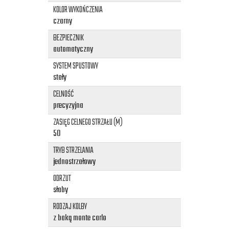
KOLOR WYKOŃCZENIA
czarny
BEZPIECZNIK
automatyczny
SYSTEM SPUSTOWY
stały
CELNOŚĆ
precyzyjna
ZASIĘG CELNEGO STRZAŁU (M)
50
TRYB STRZELANIA
jednostrzałowy
ODRZUT
słaby
RODZAJ KOLBY
z baką monte carlo