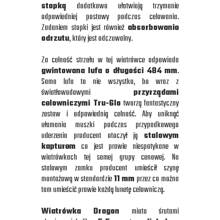
stopką
dodatkowo ułatwiają trzymanie
odpowiedniej postawy podczas celowania.
Zadaniem stopki jest również
absorbowanie
odrzutu
, który jest odczuwalny.
Za celność strzału w tej wiatrówce odpowiada
gwintowana lufa o długości 484 mm
.
Sama lufa to nie wszystko, bo wraz z
światłowodowymi
przyrządami
celowniczymi Tru-Glo
tworzą fantastyczny
zestaw i odpowiednią celność. Aby uniknąć
ułamania muszki podczas przypadkowego
uderzenia producent otoczył ją
stalowym
kapturem
co jest prawie niespotykane w
wiatrówkach tej samej grupy cenowej. Na
stalowym zamku producent umieścił szynę
montażową w standardzie
11 mm
przez co można
tam umieścić prawie każdą lunetę celowniczą.
Wiatrówka Dragon
miota śrutami