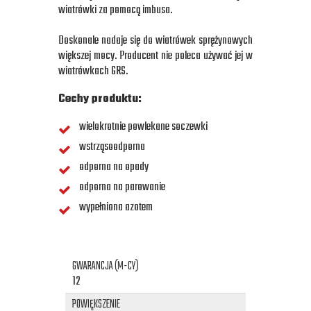
wiatrówki za pomocą imbusa.
Doskonale nadaje się do wiatrówek sprężynowych
większej mocy. Producent nie poleca używać jej w
wiatrówkach GRS.
Cechy produktu:
wielokrotnie powlekane soczewki
wstrząsoodporna
odporna na opady
odporna na parowanie
wypełniona azotem
GWARANCJA (M-CY)
12
POWIĘKSZENIE