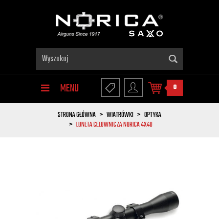
MENU
0
STRONA GŁÓWNA
WIATRÓWKI
OPTYKA
LUNETA CELOWNICZA NORICA 4X40