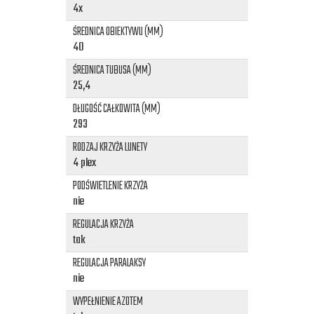
4x
ŚREDNICA OBIEKTYWU (MM)
40
ŚREDNICA TUBUSA (MM)
25,4
DŁUGOŚĆ CAŁKOWITA (MM)
293
RODZAJ KRZYŻA LUNETY
4 plex
PODŚWIETLENIE KRZYŻA
nie
REGULACJA KRZYŻA
tak
REGULACJA PARALAKSY
nie
WYPEŁNIENIE AZOTEM