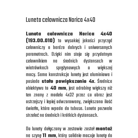
Luneta celownicza Norica 4x40
Luneta celownicza Norica 4x40
(193.00.010)
to wysokiej jakości przyrząd
celowniczy o bardzo dobrych i uniwersanych
parametrach. Dzięki nim staje się przydatnym
celownikiem na średnich dystansach w
wiatrówkach sprężynowych o większej
mocy. Sama konstrukcja lunety jest aluminiowa i
posiada
stałe powiększenie 4x
. Średnica
obiektywu to
40 mm
, jest odrobinę większy niż
ten znany z modelu 4x32 przez co obraz jest
ostrzejszy i lepiej odwzorowany, zwiększono ilość
światła, która wpada do tubusa. Luneta pozwala
strzelać na średnich i krótkich dystansach.
Do lunety dołączony w zestawie został
montaż
na szynę
11 mm
, który solidnie mocuje lunetę do