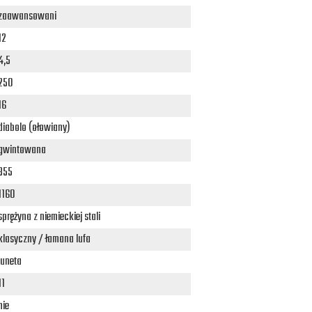
zaawansowani
12
4,5
250
16
diabolo (ołowiany)
gwintowana
355
1160
sprężyna z niemieckiej stali
klasyczny / łamana lufa
luneta
11
nie