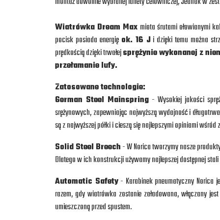
montaż dowolnie wybranej lunety celowniczej, Jednak w zes
Wiatrówka Dream Max
miota śrutami ołowianymi ka
pocisk posiada energię
ok. 16 J
i dzięki temu można strz
prędkością dzięki trwałej
sprężynie wykonanej z niem
przełamanie lufy.
Zatosowane technologie:
German Steel Mainspring
- Wysokiej jakości sprę
srężynowych, zapewniając najwyższą wydajność i długotrwa
są z najwyższej półki i cieszą się najlepszymi opiniami w
Solid Steel Breech
- W Norica tworzymy nasze produkty,
Dlatego w ich konstrukcji używamy najlepszej dostępnej sta
Automatic Safety
- Karabinek pneumatyczny Norica j
razem, gdy wiatrówka zostanie załadowana, włączany jest 
umieszczoną przed spustem.