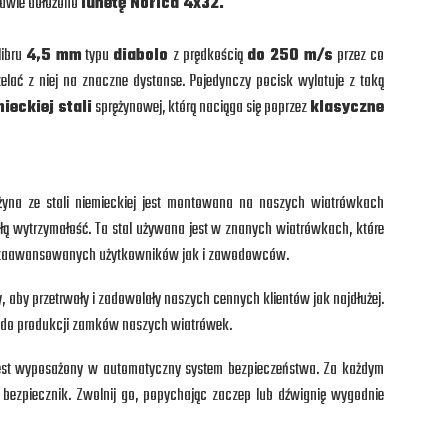
tawie dołożono
lunetę Norica 4x32.
libru
4,5 mm
typu
diabolo
z prędkością
do 250 m/s
przez co
elać z niej na znaczne dystanse. Pojedynczy pocisk wylatuje z taką
ieckiej stali
sprężynowej, którą naciąga się poprzez
klasyczne
żyna ze stali niemieckiej jest montowana na naszych wiatrówkach
łą wytrzymałość. Ta stal używana jest w znanych wiatrówkach, które
śród zaawansowanych użytkowników jak i zawodowców.
 aby przetrwały i zadowolały naszych cennych klientów jak najdłużej.
li do produkcji zamków naszych wiatrówek.
est wyposażony w automatyczny system bezpieczeństwa. Za każdym
bezpiecznik. Zwolnij go, popychając zaczep lub dźwignię wygodnie