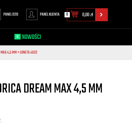
PANEL B2B
PANEL KLIENTA
0
0,00
zł
NOWOŚCI
N
MAX 4,5 MM + LUNETA 4X32
RICA DREAM MAX 4,5 MM
.