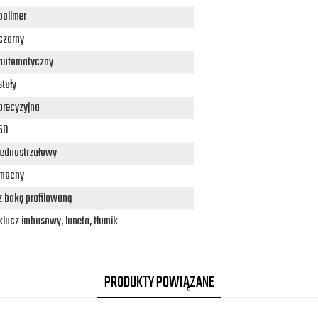
polimer
czarny
automatyczny
stały
precyzyjna
50
jednostrzałowy
mocny
z baką profilowaną
klucz imbusowy, luneta, tłumik
PRODUKTY POWIĄZANE