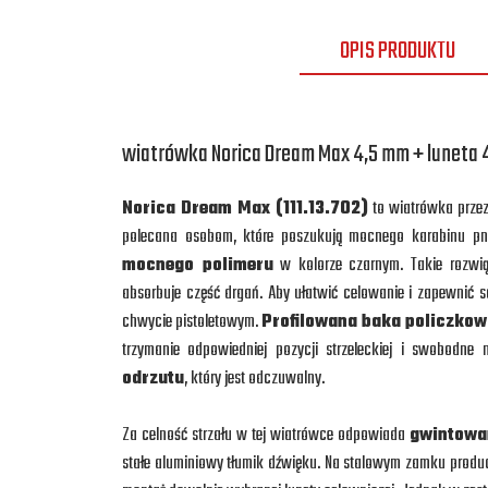
OPIS PRODUKTU
wiatrówka Norica Dream Max 4,5 mm + luneta 
Norica Dream Max (111.13.702
)
to wiatrówka przez
polecana osobom, które poszukują mocnego karabinu p
mocnego polimeru
w kolorze czarnym. Takie rozwi
absorbuje część drgań. Aby ułatwić celowanie i zapewnić
chwycie pistoletowym.
Profilowana baka policzko
trzymanie odpowiedniej pozycji strzeleckiej i swobodne 
odrzutu
, który jest odczuwalny.
Za celność strzału w tej wiatrówce odpowiada
gwintowa
stałe aluminiowy tłumik dźwięku. Na stalowym zamku produ