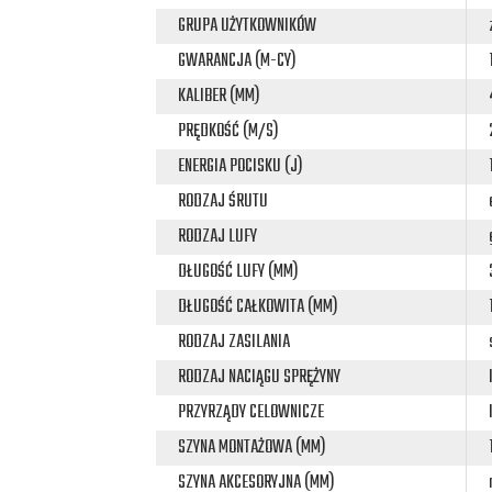
GRUPA UŻYTKOWNIKÓW
GWARANCJA (M-CY)
KALIBER (MM)
PRĘDKOŚĆ (M/S)
ENERGIA POCISKU (J)
RODZAJ ŚRUTU
RODZAJ LUFY
DŁUGOŚĆ LUFY (MM)
DŁUGOŚĆ CAŁKOWITA (MM)
RODZAJ ZASILANIA
RODZAJ NACIĄGU SPRĘŻYNY
PRZYRZĄDY CELOWNICZE
SZYNA MONTAŻOWA (MM)
SZYNA AKCESORYJNA (MM)