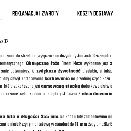
REKLAMACJA I ZWROTY
KOSZTY DOSTAWY
4x32
naczona do strzelania wyłącznie na dużych dystansach. Szczególnie
neumatycznego.
Oburęczne łoże
Dream Maxa wykonane jest
z
ązanie automatycznie
zwiększa żywotność
produktu, a także
 solidny chwyt zastosowano
karbowanie
na przedniej części łoża i
wa
, która zakończona jest
gumowaną stopką
dodatkowo ułatwia
namierzanie celu. Zadaniem stopki jest również
absorbowanie
na lufa o długości 355 mm
. Na końcu lufy zamontowano na
cent umieścił szynę montażową w standardzie
11 mm
żeby umożliwić