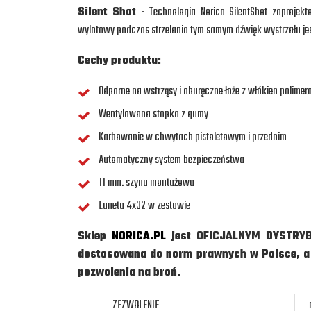
Silent Shot
- Technologia Norica SilentShot zaprojekt
wylotowy podczas strzelania tym samym dźwięk wystrzału jest 
Cechy produktu:
Odporne na wstrząsy i oburęczne łoże z włókien polime
Wentylowana stopka z gumy
Karbowanie w chwytach pistoletowym i przednim
Automatyczny system bezpieczeństwa
11 mm. szyna montażowa
Luneta 4x32 w zestawie
Sklep
NORICA.PL
jest OFICJALNYM DYSTRYB
dostosowana do norm prawnych w Polsce, a je
pozwolenia na broń.
ZEZWOLENIE