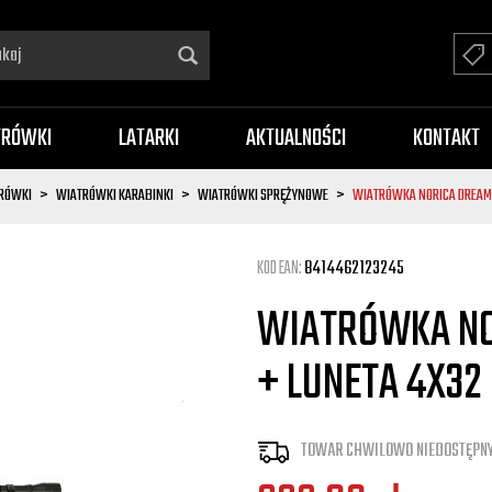
TRÓWKI
LATARKI
AKTUALNOŚCI
KONTAKT
RÓWKI
WIATRÓWKI KARABINKI
WIATRÓWKI SPRĘŻYNOWE
WIATRÓWKA NORICA DREAM 
KOD EAN:
8414462123245
WIATRÓWKA NO
+ LUNETA 4X32
TOWAR CHWILOWO NIEDOSTĘPNY