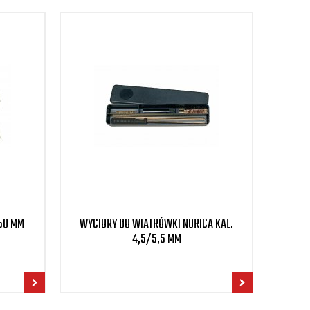
,50 MM
WYCIORY DO WIATRÓWKI NORICA KAL.
POKR
4,5/5,5 MM