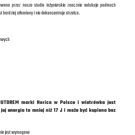
owana przez nasze studio inżynierskie znacznie redukuje podmuch
bardziej stłumiony i nie dekoncentruje strzelca.
rowych
UTOREM marki Norica w Polsce i wiatrówka jest
j energia to mniej niż 17 J i może być kupiona bez
nie jest wymagane