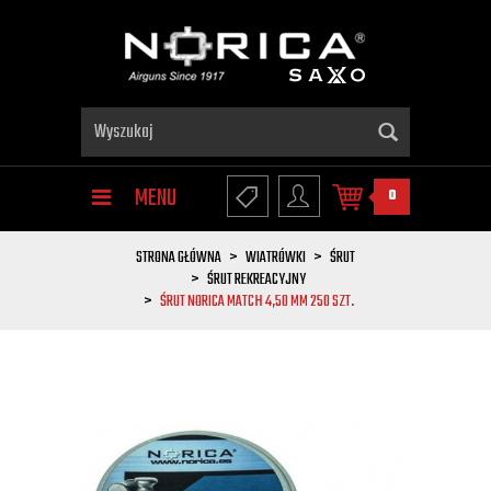
MENU
0
STRONA GŁÓWNA
WIATRÓWKI
ŚRUT
ŚRUT REKREACYJNY
ŚRUT NORICA MATCH 4,50 MM 250 SZT.