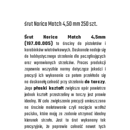
śrut Norica Match 4,50 mm 250 szt.
Śrut Norica Match 4,5mm
(197.00.005)
to śruciny do pistoletów i
karabinków wiatrówkowych. Doskonale nadaje się
do hobbystycznego strzelania dla początkujących
oraz wprawionych strzelców. Proces produkcji
zapewnia wszystkie normy dotyczące jakości i
precyzji ich wykonania co potem przekłada się
na doskonałą celność przy strzelaniu
do tarczy
.
Jego
płaski kształt
zwiększa opór powietrza
jednak kształt przestrzeliny w tarczy jest prawie
idealny. W celu zwiększenia precyzji umieszczono
na śrucinie moletowanie czyli nacięcia wzdłuż
pocisku, które mają za zadanie utrzymać idealny
kierunek strzału. Jest to śrut wykonany tak
precyzyjnie, że poprawia celność nawet tych