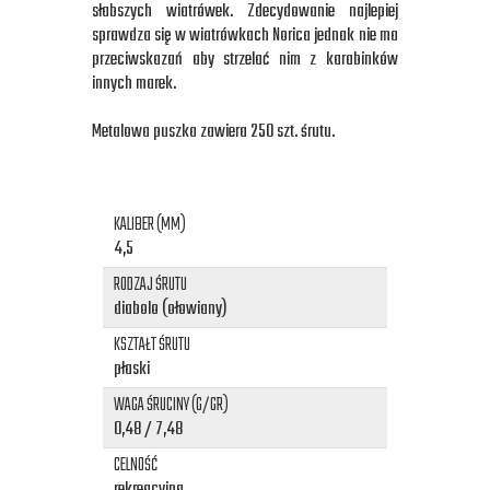
słabszych wiatrówek. Zdecydowanie najlepiej
sprawdza się w wiatrówkach Norica jednak nie ma
przeciwskazań aby strzelać nim z karabinków
innych marek.
Metalowa puszka zawiera 250 szt. śrutu.
KALIBER (MM)
4,5
RODZAJ ŚRUTU
diabolo (ołowiany)
KSZTAŁT ŚRUTU
płaski
WAGA ŚRUCINY (G/GR)
0,48 / 7,48
CELNOŚĆ