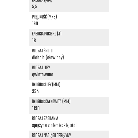
KALIBER (MM)
5,5
PRĘDKOŚĆ (M/S)
190
ENERGIA POCISKU (J)
16
RODZAJ ŚRUTU
diabolo (ołowiany)
RODZAJ LUFY
gwintowana
DŁUGOŚĆ LUFY (MM)
354
DŁUGOŚĆ CAŁKOWITA (MM)
1190
RODZAJ ZASILANIA
sprężyna z niemieckiej stali
RODZAJ NACIĄGU SPRĘŻYNY