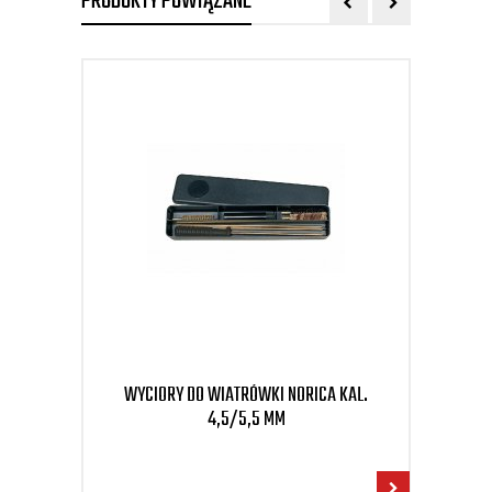
PRODUKTY POWIĄZANE
WYCIORY DO WIATRÓWKI NORICA KAL.
L
4,5/5,5 MM