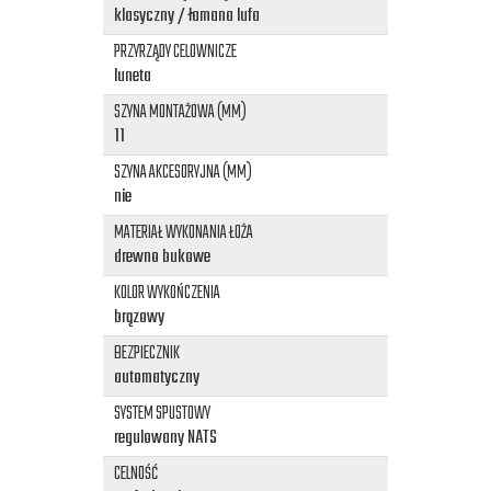
klasyczny / łamana lufa
PRZYRZĄDY CELOWNICZE
luneta
SZYNA MONTAŻOWA (MM)
11
SZYNA AKCESORYJNA (MM)
nie
MATERIAŁ WYKONANIA ŁOŻA
drewno bukowe
KOLOR WYKOŃCZENIA
brązowy
BEZPIECZNIK
automatyczny
SYSTEM SPUSTOWY
regulowany NATS
CELNOŚĆ