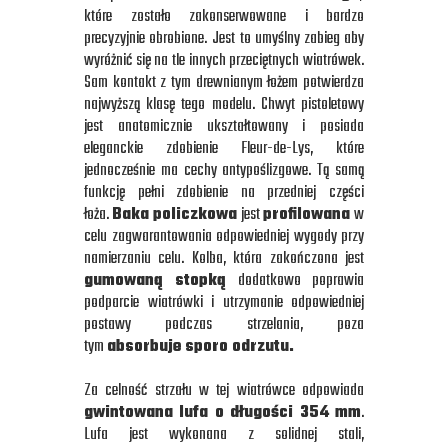
które zostało zakonserwowane i bardzo
precyzyjnie obrobione.
Jest to umyślny zabieg aby
wyróżnić się na tle innych przeciętnych wiatrówek.
Sam kontakt z tym drewnianym łożem potwierdza
najwyższą klasę tego modelu. Chwyt pistoletowy
jest anatomicznie ukształtowany i posiada
eleganckie zdobienie Fleur-de-Lys, które
jednocześnie ma cechy antypoślizgowe. Tą samą
funkcję pełni zdobienie na przedniej części
łoża.
Baka policzkowa
jest
profilowana
w
celu zagwarantowania odpowiedniej wygody przy
namierzaniu celu. Kolba, która zakończona jest
gumowaną stopką
dodatkowo poprawia
podparcie wiatrówki i utrzymanie odpowiedniej
postawy podczas strzelania, poza
tym
absorbuje sporo odrzutu.
Za celność strzału w tej wiatrówce odpowiada
gwintowana lufa o długości 354 mm
.
Lufa jest wykonana z solidnej stali,