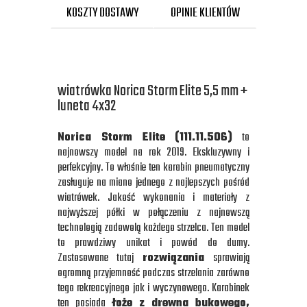
KOSZTY DOSTAWY
OPINIE KLIENTÓW
wiatrówka Norica Storm Elite 5,5 mm +
luneta 4x32
Norica Storm Elite (111.11.506)
to
najnowszy model na rok 2019. Ekskluzywny i
perfekcyjny. To właśnie ten karabin pneumatyczny
zasługuje na miano jednego z najlepszych pośród
wiatrówek. Jakość wykonania i materiały z
najwyższej półki w połączeniu z najnowszą
technologią zadowolą każdego strzelca. Ten model
to prawdziwy unikat i powód do dumy.
Zastosowane tutaj
rozwiązania
sprawiają
ogromną przyjemność podczas strzelania zarówno
tego rekreacyjnego jak i wyczynowego. Karabinek
ten posiada
łoże z drewna bukowego,