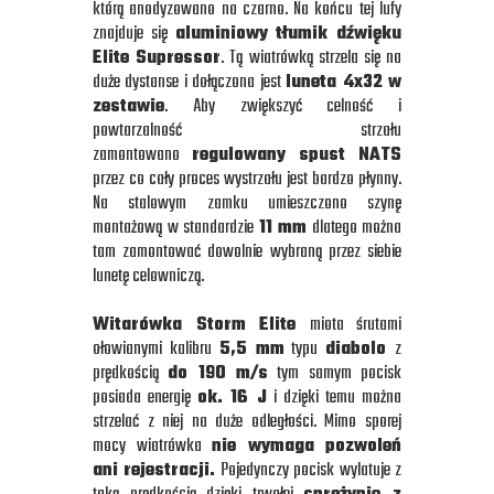
którą anodyzowano na czarno. Na końcu tej lufy
znajduje się
aluminiowy tłumik dźwięku
Elite Supressor
. Tą wiatrówką strzela się na
duże dystanse i dołączona jest
luneta 4x32 w
zestawie
. Aby zwiększyć celność i
powtarzalność strzału
zamontowano
regulowany spust NATS
przez co cały proces wystrzału jest bardzo płynny.
Na stalowym zamku umieszczono szynę
montażową w standardzie
11 mm
dlatego można
tam zamontować dowolnie wybraną przez siebie
lunetę celowniczą.
Witarówka Storm Elite
miota śrutami
ołowianymi kalibru
5,5 mm
typu
diabolo
z
prędkością
do 190 m/s
tym samym pocisk
posiada energię
ok. 16 J
i dzięki temu można
strzelać z niej na duże odległości. Mimo sporej
mocy wiatrówka
nie wymaga pozwoleń
ani rejestracji.
Pojedynczy pocisk wylatuje z