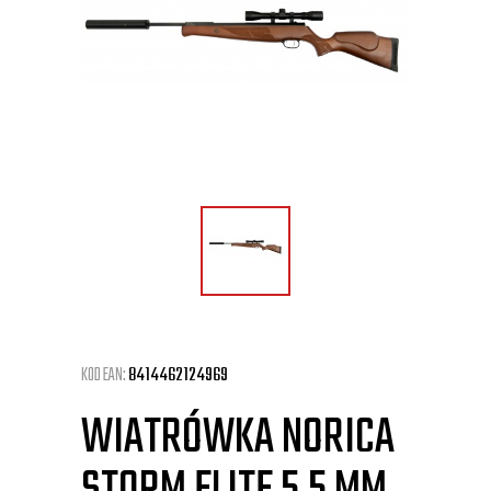
KOD EAN:
8414462124969
WIATRÓWKA NORICA