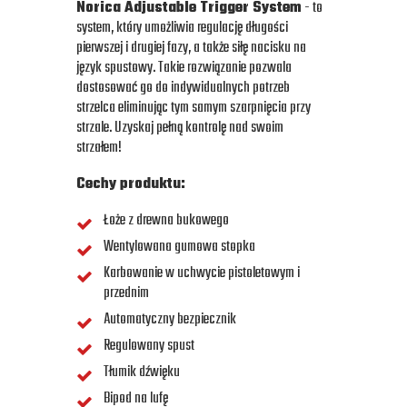
Norica Adjustable Trigger System
- to
system, który umożliwia regulację długości
pierwszej i drugiej fazy, a także siłę nacisku na
język spustowy. Takie rozwiązanie pozwala
dostosować go do indywidualnych potrzeb
strzelca eliminując tym samym szarpnięcia przy
strzale. Uzyskaj pełną kontrolę nad swoim
strzałem!
Cechy produktu:
Łoże z drewna bukowego
Wentylowana gumowa stopka
Karbowanie w uchwycie pistoletowym i
przednim
Automatyczny bezpiecznik
Regulowany spust
Tłumik dźwięku
Bipod na lufę