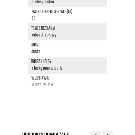
profesjonalna
ZASIĘG CELNEGO STRZAŁU (M)
35
TRYB STRZELANIA
jednostrzałowy
ODRZUT
średni
RODZAJ KOLBY
z baką monte carlo
W ZESTAWIE
luneta, tłumik