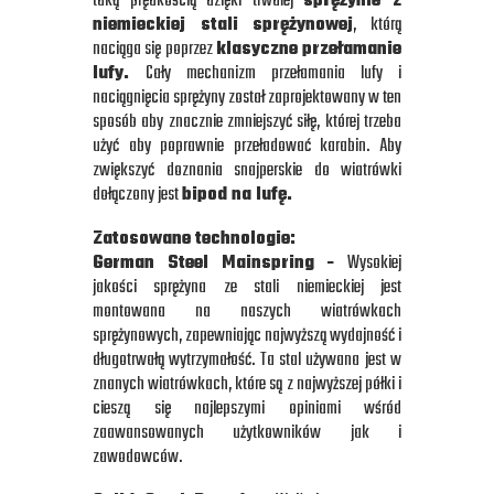
taką prędkością dzięki trwałej
sprężynie z
niemieckiej stali sprężynowej
, którą
naciąga się poprzez
klasyczne przełamanie
lufy.
Cały mechanizm przełamania lufy i
naciągnięcia sprężyny został zaprojektowany w ten
sposób aby znacznie zmniejszyć siłę, której trzeba
użyć aby poprawnie przeładować karabin. Aby
zwiększyć doznania snajperskie do wiatrówki
dołączony jest
bipod na lufę.
Zatosowane technologie:
German Steel Mainspring -
Wysokiej
jakości sprężyna ze stali niemieckiej jest
montowana na naszych wiatrówkach
sprężynowych, zapewniając najwyższą wydajność i
długotrwałą wytrzymałość. Ta stal używana jest w
znanych wiatrówkach, które są z najwyższej półki i
cieszą się najlepszymi opiniami wśród
zaawansowanych użytkowników jak i
zawodowców.