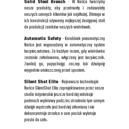
Solid Steel Breech
- W Norica tworzymy
nasze produkty, aby przetrwały i zadowolały
naszych cennych klientów jak najdłużej. Dlatego w
ich konstrukcji używamy najlepszej dostępnej stali
do produkcji zamków naszych wiatrówek.
Automatic Safety
- Karabinek pneumatyczny
Norica jest wyposażony w automatyczny system
bezpieczeństwa. Za każdym razem, gdy wiatrówka
zostanie załadowana, włączany jest bezpiecznik.
Zwolnij go, popychając zaczep lub dźwignię
wygodnie umieszczoną przed spustem.
Silent Shot Elite
- Najnowsza technologia
Norica SilentShot Elite zaprojektowana przez nasze
studio inżynierskie jeszcze bardziej redukuje
podmuch wylotowy podczas strzelania tym samym
dźwięk wystrzału jest bardziej stłumiony i nie
dekoncentruje strzelca a sam pocisk wylatuje
prosto do celu.