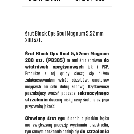
śrut Black Ops Soul Magnum 5,52 mm
200 szt.
Śrut Black Ops Soul 5,52mm Magnum
200 szt. (PB305)
to tani śrut zarówno
do
wiatrówek sprężynowych
jak i PCP.
Produkty z tej grupy cieszą się dużym
zainteresowaniem wśród strzelców, amatorów
mających na celu dobrą zabawę. Użytkownicy
poszukujący wrażeń podczas
rekreacyjnego
strzelania
docenią niską cenę śrutu oraz jego
przyzwoitą jakość.
Ołowiany śrut
typu diabolo o płaskim łepku
ma zwiększoną precyzję wycinania przestrzelin,
tym samym doskonale nadaje się
do strzelania