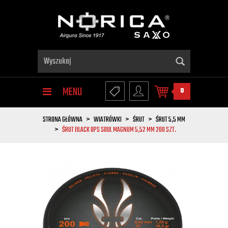
MENU
0
STRONA GŁÓWNA
WIATRÓWKI
ŚRUT
ŚRUT 5,5 MM
ŚRUT BLACK OPS SOUL MAGNUM 5,52 MM 200 SZT.