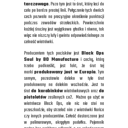
tarczowego
. Poza tym jest to śrut, który leci do
celu po bardzo prostej linii. Połączenie tych dwóch
cech pozwala na precyzyjne określenie punktacji
podczas zawodów strzeleckich. Powierzchnia
każdej śruciny jest wyjątkowo gładka i równa, tak
więc nie niszczy lufy i gwintu odpowiedzialnego za
celność wiatrówki.
Producentem tych pocisków jest
Black Ops
Soul by BO Manufacture
i cechą, którą
trzeba podkreślić, jest fakt, że śrut tej
marki
produkowany jest w Europie
. Tym
samym, pozostawia daleko w tyle śrut
produkowany na dalekim wschodzie. Jest to
śrut
do karabinków
wiatrówkowych oraz
do
pistoletów
zasilanych co2. Można go użyć w
wiatrówce Black Ops, ale nic nie stoi na
przeszkodzie, aby strzelać nim z wiatrówki Norica
czy innych producentów. Całość dostarczana jest
w polimerowym, okrągłym pudełku. Pojemnik