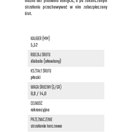
można bez problemu odkręcić, a po zakończonym
strzelaniu przechowywać w nim zabezpieczony
śrut.
KALIBER (MM)
5,52
RODZAJ ŚRUTU
diabolo (ołowiany)
KSZTAŁT ŚRUTU
płaski
WAGA ŚRUCINY (G/GR)
0,9 / 14,0
CELNOŚĆ
rekreacyjna
PRZEZNACZENIE
strzelanie tarczowe