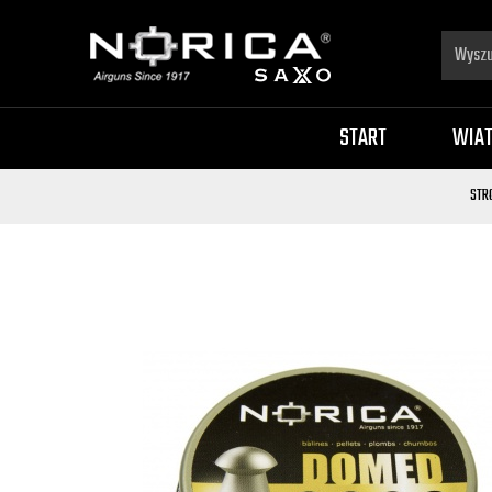
START
WIA
STR