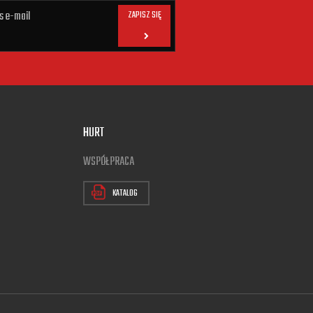
ZAPISZ SIĘ
HURT
WSPÓŁPRACA
KATALOG