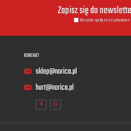
Zapisz się do newslett
Wyrażam zgodę na otrzymywanie 
KONTAKT
sklep@norica.pl
hurt@norica.pl