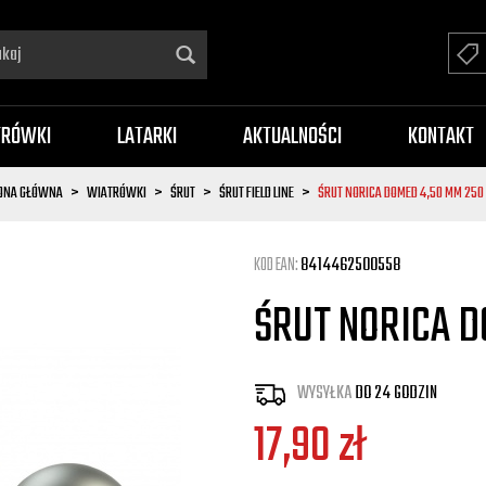
TRÓWKI
LATARKI
AKTUALNOŚCI
KONTAKT
ONA GŁÓWNA
WIATRÓWKI
ŚRUT
ŚRUT FIELD LINE
ŚRUT NORICA DOMED 4,50 MM 250 
KOD EAN:
8414462500558
ŚRUT NORICA D
WYSYŁKA
DO 24 GODZIN
17,90
zł