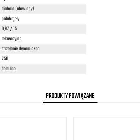
diabolo (ołowiany)
półokrągły
0,97 / 15
rekreacyjna
strzelanie dynamiczne
250
field line
PRODUKTY POWIĄZANE