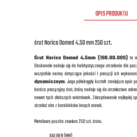
OPIS PRODUKTU
śrut Norica Domed 4,50 mm 250 szt.
Śrut Norica Domed 4,5mm (198.00.009)
to w
Doskonale nadaje się do hobbystycznego strzelania dla po
wszystkie normy dotyczące jakości i precyzji ich wykona
dynamicznym
. Jego półokrągły kształt zmniejsza opór po
bardzo precyzyjny śrut, który nadaje się do strzelectwa rekr
nawet tych słabszych wiatrówek. Zdecydowanie najlepiej s
strzelać nim z karabinków innych marek.
Metalowa puszka zawiera 250 szt. śrutu.
KALIBER (MM)