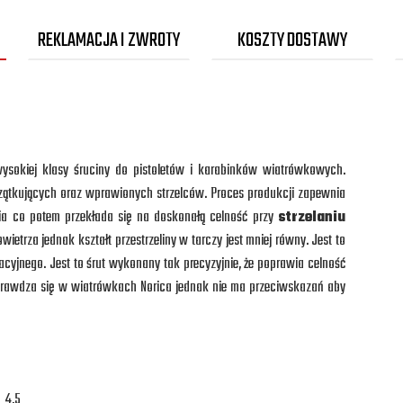
REKLAMACJA I ZWROTY
KOSZTY DOSTAWY
ysokiej klasy śruciny do pistoletów i karabinków wiatrówkowych.
czątkujących oraz wprawionych strzelców. Proces produkcji zapewnia
nia co potem przekłada się na doskonałą celność przy
strzelaniu
wietrza jednak kształt przestrzeliny w tarczy jest mniej równy. Jest to
eacyjnego. Jest to śrut wykonany tak precyzyjnie, że poprawia celność
prawdza się w wiatrówkach Norica jednak nie ma przeciwskazań aby
4,5