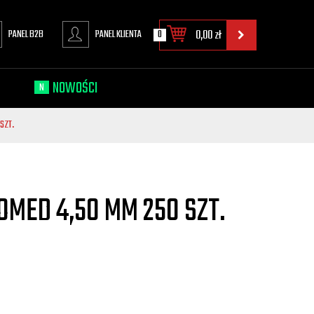
PANEL B2B
PANEL KLIENTA
0
0,00
zł
NOWOŚCI
N
SZT.
OMED 4,50 MM 250 SZT.